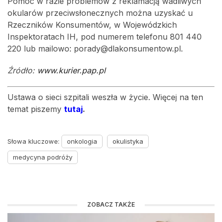
Pomoc w razie problemów z reklamacją wadliwych
okularów przeciwsłonecznych można uzyskać u
Rzeczników Konsumentów, w Wojewódzkich
Inspektoratach IH, pod numerem telefonu 801 440
220 lub mailowo: porady@dlakonsumentow.pl.
Źródło:
www.kurier.pap.pl
Ustawa o sieci szpitali weszła w życie. Więcej na ten
temat piszemy
tutaj
.
Słowa kluczowe:
onkologia
okulistyka
medycyna podróży
ZOBACZ TAKŻE