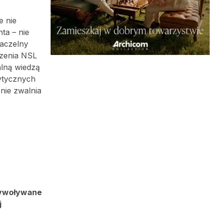
e nie
ta – nie
Naczelny
czenia NSL
alną wiedzą
ytycznych
nie zwalnia
rzywoływane
j