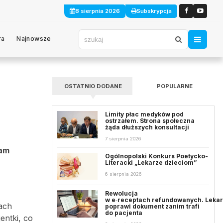
8 sierpnia 2026
Subskrypcja
ra
Najnowsze
OSTATNIO DODANE
POPULARNE
Limity płac medyków pod
ostrzałem. Strona społeczna
żąda dłuższych konsultacji
7 sierpnia 2026
lam
Ogólnopolski Konkurs Poetycko-
Literacki „Lekarze dzieciom”
6 sierpnia 2026
Rewolucja
w e‑receptach refundowanych. Leka
ach
poprawi dokument zanim trafi
do pacjenta
entki, co