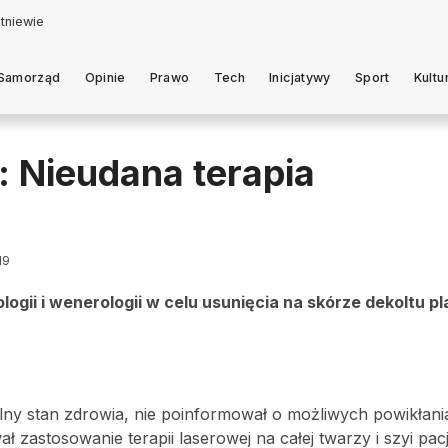
Samorząd
Opinie
Prawo
Tech
Inicjatywy
Sport
Kultu
: Nieudana terapia
19
ologii i wenerologii w celu usunięcia na skórze dekoltu p
lny stan zdrowia, nie poinformował o możliwych powikłani
astosowanie terapii laserowej na całej twarzy i szyi pacj