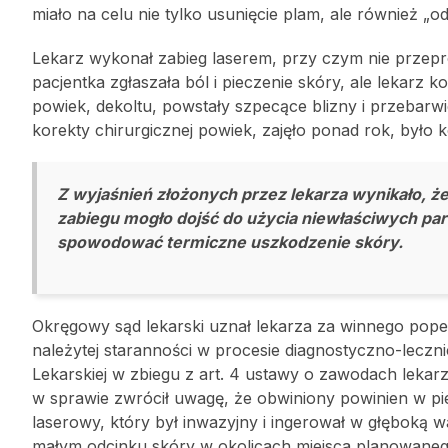
miało na celu nie tylko usunięcie plam, ale również „
Lekarz wykonał zabieg laserem, przy czym nie przepr
pacjentka zgłaszała ból i pieczenie skóry, ale lekarz
powiek, dekoltu, powstały szpecące blizny i przebarw
korekty chirurgicznej powiek, zajęło ponad rok, było 
Z wyjaśnień złożonych przez lekarza wynikało, ż
zabiegu mogło dojść do użycia niewłaściwych par
spowodować termiczne uszkodzenie skóry.
Okręgowy sąd lekarski uznał lekarza za winnego pope
należytej staranności w procesie diagnostyczno-leczni
Lekarskiej w zbiegu z art. 4 ustawy o zawodach lekarza
w sprawie zwrócił uwagę, że obwiniony powinien w pi
laserowy, który był inwazyjny i ingerował w głęboką w
małym odcinku skóry w okolicach miejsca planowaneg