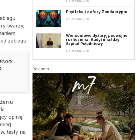
6 sierpnia 2026
Pięć lekcji z afery Zondacrypto
zabiegu
6 sierpnia 2026
óry twarzy,
onaniem
Wielodniowe dyżury, podwójne
rozliczenia. Audyt miażdży
zed zabiegu.
Szpital Południowy
5 sierpnia 2026
dczas
o
Reklama
ożeniu
ki
ący opinię
abieg
w. testy na