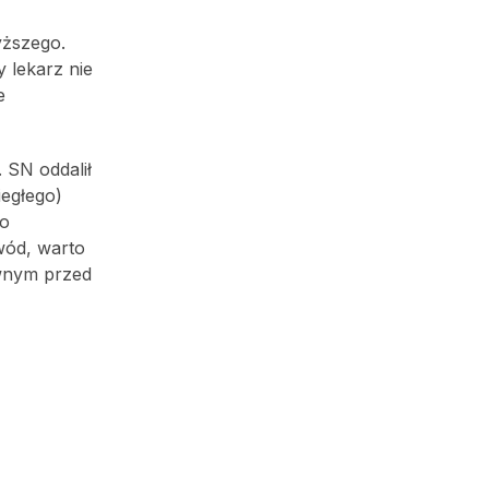
yższego.
 lekarz nie
e
 SN oddalił
egłego)
go
wód, warto
ywnym przed