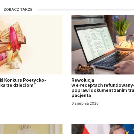
ZOBACZ TAKŻE
ki Konkurs Poetycko-
Rewolucja
Lekarze dzieciom”
w e‑receptach refundowanyc
poprawi dokument zanim tra
6
pacjenta
6 sierpnia 2026