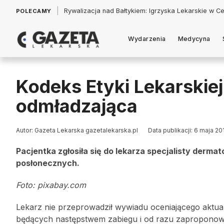
|
Łukasz Jankowski: Politycy w pogoni za króliczkiem
POLECAMY
Wydarzenia
Medycyna
Kodeks Etyki Lekarskiej
odmładzająca
Autor: Gazeta Lekarska gazetalekarska.pl
Data publikacji: 6 maja 20
Pacjentka zgłosiła się do lekarza specjalisty dermat
posłonecznych.
Foto: pixabay.com
Lekarz nie przeprowadził wywiadu oceniającego aktua
będących następstwem zabiegu i od razu zaproponował z