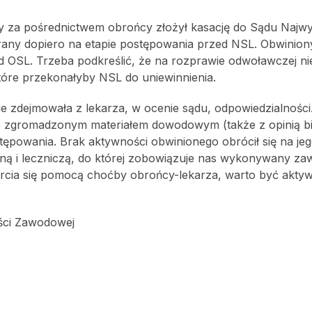
óry za pośrednictwem obrońcy złożył kasację do Sądu Najw
rany dopiero na etapie postępowania przed NSL. Obwiniony
d OSL. Trzeba podkreślić, że na rozprawie odwoławczej ni
tóre przekonałyby NSL do uniewinnienia.
 zdejmowała z lekarza, w ocenie sądu, odpowiedzialności.
ze zgromadzonym materiałem dowodowym (także z opinią bi
ępowania. Brak aktywności obwinionego obrócił się na je
ną i leczniczą, do której zobowiązuje nas wykonywany za
rcia się pomocą choćby obrońcy-lekarza, warto być akt
ści Zawodowej