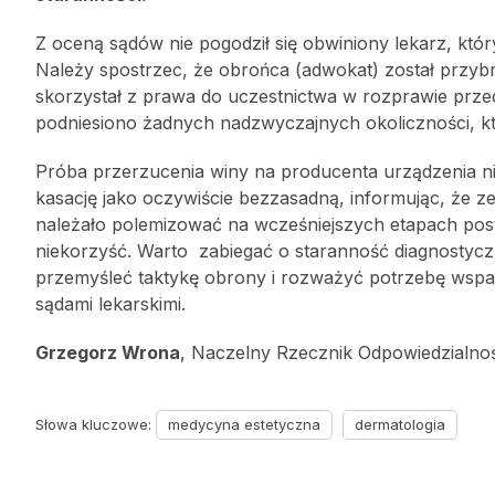
Z oceną sądów nie pogodził się obwiniony lekarz, kt
Należy spostrzec, że obrońca (adwokat) został przyb
skorzystał z prawa do uczestnictwa w rozprawie prze
podniesiono żadnych nadzwyczajnych okoliczności, k
Próba przerzucenia winy na producenta urządzenia nie
kasację jako oczywiście bezzasadną, informując, że 
należało polemizować na wcześniejszych etapach post
niekorzyść. Warto zabiegać o staranność diagnostycz
przemyśleć taktykę obrony i rozważyć potrzebę wspa
sądami lekarskimi.
Grzegorz Wrona
, Naczelny Rzecznik Odpowiedzialno
Słowa kluczowe:
medycyna estetyczna
dermatologia