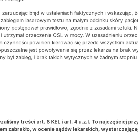
zarzucając błąd w ustaleniach faktycznych i wskazując, ż
zabiegiem laserowym testu na małym odcinku skóry pacjen
iony postępował prawidłowo, zgodnie z zasadami sztuki. 
mi i utrzymał orzeczenie OSL w mocy. W uzasadnieniu orze
h czynności powinien kierować się przede wszystkim aktu
szczalne jest powoływanie się przez lekarza na brak w
 był zabieg, i brak takich wytycznych w żadnym stopniu 
liśmy treści art. 8 KEL i art. 4 u.z.l. To najczęściej p
zem zabrakło, w ocenie sądów lekarskich, wystarczające