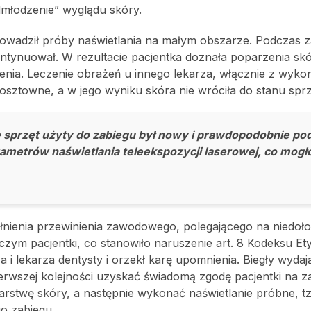
odmłodzenie” wyglądu skóry.
owadził próby naświetlania na małym obszarze. Podczas 
 kontynuował. W rezultacie pacjentka doznała poparzenia sk
ienia. Leczenie obrażeń u innego lekarza, włącznie z wyk
kosztowne, a w jego wyniku skóra nie wróciła do stanu spr
e sprzęt użyty do zabiegu był nowy i prawdopodobnie po
ametrów naświetlania teleekspozycji laserowej, co mogł
łnienia przewinienia zawodowego, polegającego na niedoł
czym pacjentki, co stanowiło naruszenie art. 8 Kodeksu Ety
 i lekarza dentysty i orzekł karę upomnienia. Biegły wydaj
erwszej kolejności uzyskać świadomą zgodę pacjentki na z
arstwę skóry, a następnie wykonać naświetlanie próbne, tz
o zabiegu.