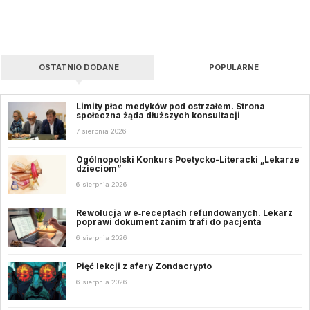
OSTATNIO DODANE
POPULARNE
Limity płac medyków pod ostrzałem. Strona
społeczna żąda dłuższych konsultacji
7 sierpnia 2026
Ogólnopolski Konkurs Poetycko-Literacki „Lekarze
dzieciom”
6 sierpnia 2026
Rewolucja w e‑receptach refundowanych. Lekarz
poprawi dokument zanim trafi do pacjenta
6 sierpnia 2026
Pięć lekcji z afery Zondacrypto
6 sierpnia 2026