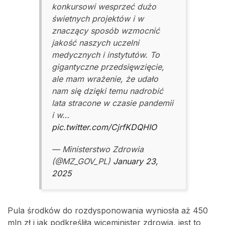
konkursowi wesprzeć dużo
świetnych projektów i w
znaczący sposób wzmocnić
jakość naszych uczelni
medycznych i instytutów. To
gigantyczne przedsięwzięcie,
ale mam wrażenie, że udało
nam się dzięki temu nadrobić
lata stracone w czasie pandemii
i w…
pic.twitter.com/CjrfKDQHIO
— Ministerstwo Zdrowia
(@MZ_GOV_PL)
January 23,
2025
Pula środków do rozdysponowania wyniosła aż 450
mln zł i jak podkreśliła wiceminister zdrowia, jest to