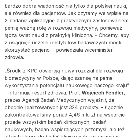
bardzo dobra wiadomość nie tylko dla polskiej nauki,
ale również dla pacjentów. Jak czytamy we wpisie na
X badania aplikacyjne z praktycznym zastosowaniem
pełnią ważną rolę w rozwoju medycyny, ponieważ
łączą świat nauki z praktyką kliniczną. – Chcemy, aby
z osiągnięć uczelni i instytutów badawczych mogli
skorzystać pacjenci – powiedziała wiceminister
zdrowia.
„Środki z KPO otwierają nowy rozdział dla rozwoju
biomedycyny w Polsce, dając szansę na pełne
wykorzystanie potencjału naukowego naszego kraju”
– informuje resort zdrowia. Prof.
Wojciech Fendler
,
prezes Agencji Badań Medycznych wyjaśnił, że
obecnie realizowanych jest 324 projekty. – Łącznie
zakontraktowaliśmy ponad 4,46 mld zł na wsparcie
przede wszystkim badań klinicznych, badań
naukowych, badań wspierających przemysł, ale też
infrastruktury do badań klinicznych i programów