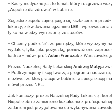
– Kadry medyczne jest to temat, który rozgrzewa wszy
„Wspólnie dla zdrowia” w Lublinie.
Sugestie zespołu zajmującego się kształceniem przed-
lekarzy, zlikwidowania egzaminu
LEK
i wprowadzenia o
tylko na wiedzy wyniesionej ze studiów.
– Chcemy podkreślić, że pieniędzy, które wyłożymy n
wydatek, tylko jako pożyczkę, ponieważ one zaprocentu
kadrze – mówił prof.
Adam Fronczak
z Warszawskiego
Prezes Naczelnej Rady Lekarskiej
Andrzej Matyja
zwr
– Podtrzymujemy fikcję tworząc programu nauczania, kt
możliwe, że ktoś pracuje w Lublinie, a specjalizację m
mówił prezes NRL.
Jak tłumaczył prezes Naczelnej Rady Lekarskiej, kor
Niepotrzebnie zamieniono kształcenie z profesjonaln
zadaniem jest przygotowanie do wykonywania zawodu, 