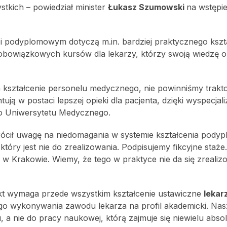
stkich – powiedział minister
Łukasz Szumowski
na wstępi
 i podyplomowym dotyczą m.in. bardziej praktycznego kszt
bowiązkowych kursów dla lekarzy, którzy swoją wiedzę op
a kształcenie personelu medycznego, nie powinniśmy trakt
ją w postaci lepszej opieki dla pacjenta, dzięki wyspecjal
 Uniwersytetu Medycznego.
ócił uwagę na niedomagania w systemie kształcenia pody
óry jest nie do zrealizowania. Podpisujemy fikcyjne staże.
a w Krakowie. Wiemy, że tego w praktyce nie da się zrealiz
ekt wymaga przede wszystkim kształcenie ustawiczne
lekar
ego wykonywania zawodu lekarza na profil akademicki. Na
a nie do pracy naukowej, którą zajmuje się niewielu abs