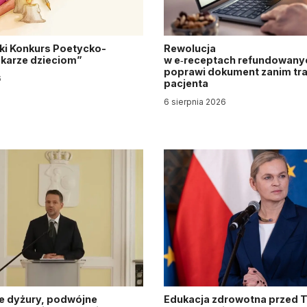
ki Konkurs Poetycko-
Rewolucja
Lekarze dzieciom”
w e‑receptach refundowanyc
poprawi dokument zanim tra
6
pacjenta
6 sierpnia 2026
e dyżury, podwójne
Edukacja zdrowotna przed 