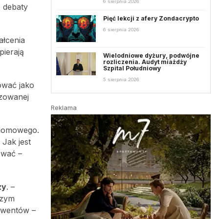
6 sierpnia 2026
e debaty
Pięć lekcji z afery Zondacrypto
6 sierpnia 2026
ałcenia
ierają
Wielodniowe dyżury, podwójne
rozliczenia. Audyt miażdży
Szpital Południowy
5 sierpnia 2026
ować jako
izowanej
Reklama
plomowego.
 Jak jest
ować –
zy
. –
szym
olwentów –