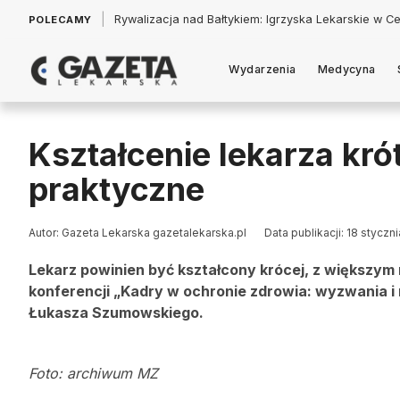
|
Łukasz Jankowski: Politycy w pogoni za króliczkiem
POLECAMY
Wydarzenia
Medycyna
Kształcenie lekarza krót
praktyczne
Autor: Gazeta Lekarska gazetalekarska.pl
Data publikacji: 18 styczn
Lekarz powinien być kształcony krócej, z większym n
konferencji „Kadry w ochronie zdrowia: wyzwania i 
Łukasza Szumowskiego.
Foto: archiwum MZ