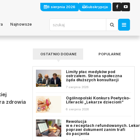
8 sierpnia 2026
Subskrypcja
ra
Najnowsze
OSTATNIO DODANE
POPULARNE
Limity płac medyków pod
ostrzałem. Strona społeczna
żąda dłuższych konsultacji
7 sierpnia 2026
iej
Ogólnopolski Konkurs Poetycko-
tra zdrowia
Literacki „Lekarze dzieciom”
6 sierpnia 2026
Rewolucja
w e‑receptach refundowanych. Leka
poprawi dokument zanim trafi
do pacjenta