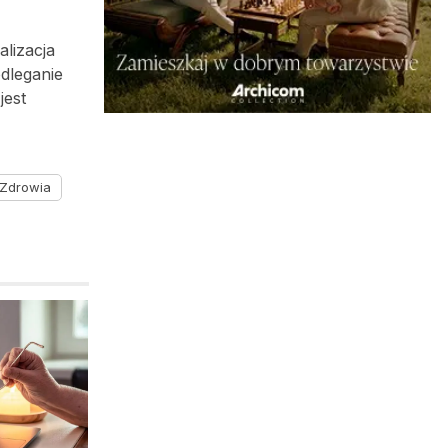
lizacja
odleganie
jest
 Zdrowia