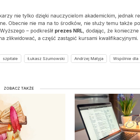
rzy nie tylko dzięki nauczycielom akademickim, jednak rea
zne. Obecnie nie ma na to środków, nie służy temu także p
 Wyższego – podkreślił
prezes NRL
, dodając, że konieczne 
na zlikwidować, a część zastąpić kursami kwalifikacyjnymi.
szpitale
Łukasz Szumowski
Andrzej Matyja
Wspólnie dla
ZOBACZ TAKŻE