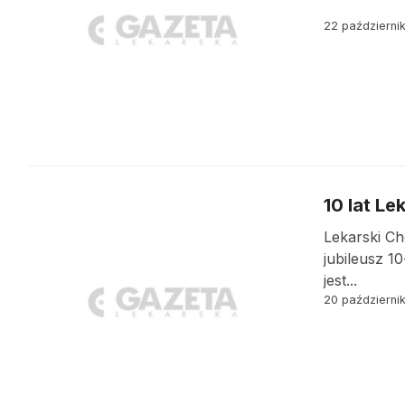
22 październi
10 lat L
Lekarski Ch
jubileusz 1
jest...
20 październi