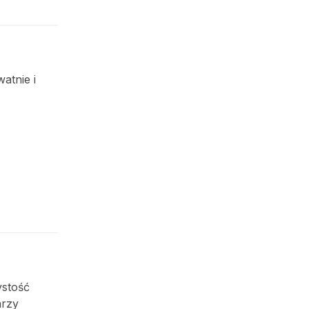
atnie i
ystość
arzy