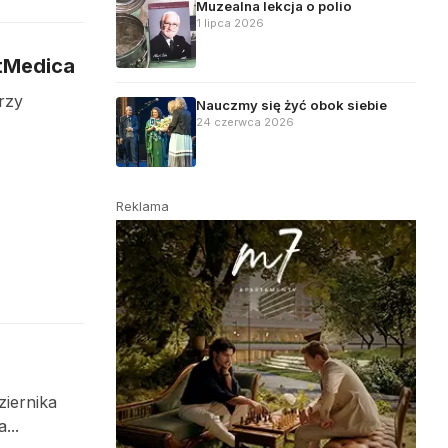
Muzealna lekcja o polio
1 lipca 2026
rtMedica
rzy
Nauczmy się żyć obok siebie
24 czerwca 2026
Reklama
ziernika
...