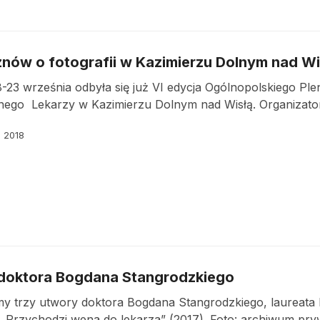
znów o fotografii w Kazimierzu Dolnym nad Wi
-23 września odbyła się już VI edycja Ogólnopolskiego Ple
nego Lekarzy w Kazimierzu Dolnym nad Wisłą. Organizator
a 2018
doktora Bogdana Stangrodzkiego
my trzy utwory doktora Bogdana Stangrodzkiego, laureata
o „Przychodzi wena do lekarza” (2017). Foto: archiwum pr