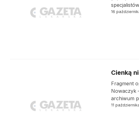
specjalistó
16 październi
Cienką n
Fragment op
Nowaczyk – 
archiwum p
11 październik