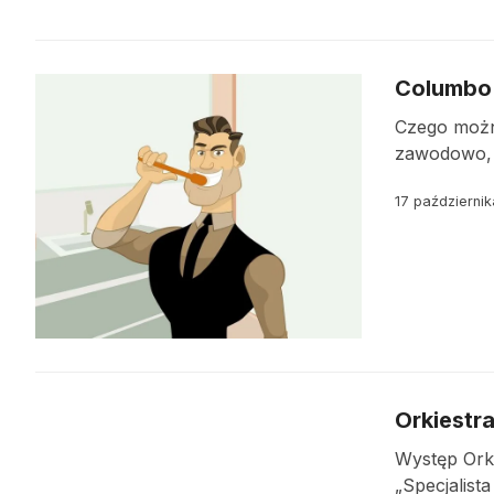
Columbo 
Czego można
zawodowo, a
17 październi
Orkiestra
Występ Orki
„Specjalis