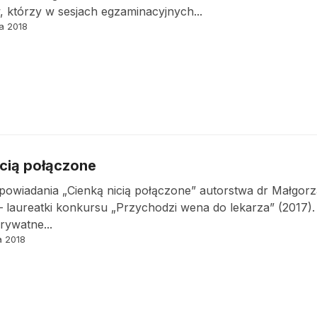
w, którzy w sesjach egzaminacyjnych...
ka 2018
icią połączone
owiadania „Cienką nicią połączone” autorstwa dr Małgorz
laureatki konkursu „Przychodzi wena do lekarza” (2017). 
rywatne...
a 2018