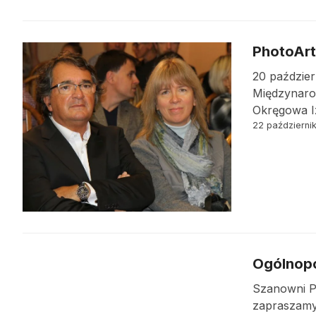
PhotoArt
20 paździe
Międzynarod
Okręgowa Iz
22 październi
Ogólnopo
Szanowni Pa
zapraszamy 