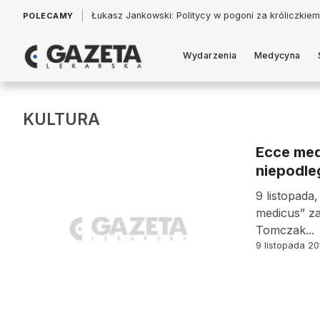
|
Łukasz Jankowski: Politycy w pogoni za króliczkiem
POLECAMY
Wydarzenia
Medycyna
KULTURA
Ecce med
niepodle
9 listopada
medicus” za
Tomczak...
9 listopada 20