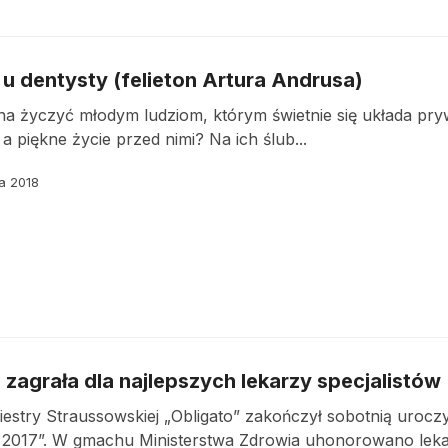
u dentysty (felieton Artura Andrusa)
 życzyć młodym ludziom, którym świetnie się układa pryw
 piękne życie przed nimi? Na ich ślub...
ka 2018
 zagrała dla najlepszych lekarzy specjalistów
estry Straussowskiej „Obligato” zakończył sobotnią urocz
ta 2017”. W gmachu Ministerstwa Zdrowia uhonorowano lek