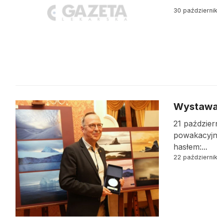
30 październi
Wystawa 
21 paździer
powakacyjn
hasłem:...
22 październi