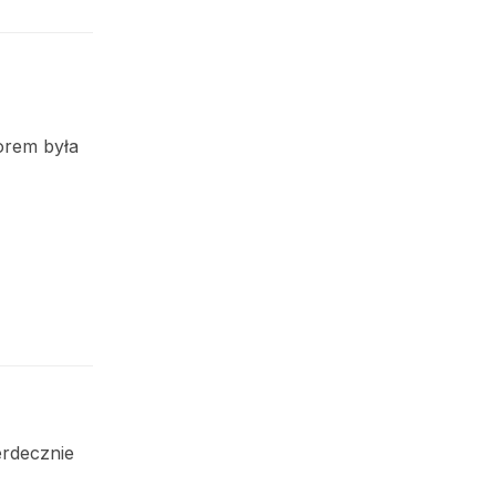
orem była
erdecznie