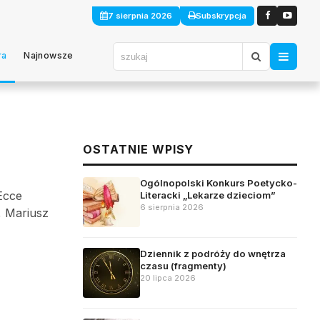
7 sierpnia 2026
Subskrypcja
ra
Najnowsze
OSTATNIE WPISY
Ogólnopolski Konkurs Poetycko-
„Ecce
Literacki „Lekarze dzieciom”
6 sierpnia 2026
, Mariusz
Dziennik z podróży do wnętrza
czasu (fragmenty)
20 lipca 2026