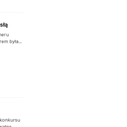
słą
neru
em była...
 konkursu
ywatne