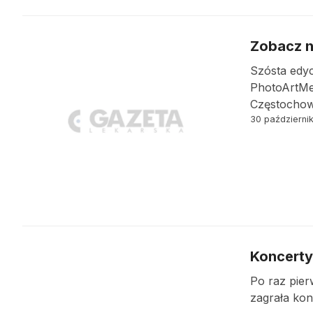
Zobacz n
Szósta edyc
PhotoArtMe
Częstochowi
30 październi
Koncerty
Po raz pier
zagrała kon