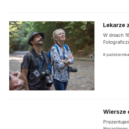
Lekarze 
W dniach 18
Fotograficz
8 październik
Wiersze 
Prezentuje
literackieg