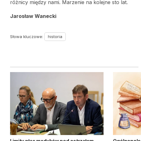
różnicy między nami. Marzenie na kolejne sto lat.
Jarosław Wanecki
Słowa kluczowe:
historia
Limity płac medyków pod ostrzałem.
Ogólnopols