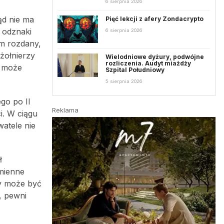
6 sierpnia 2026
ąd nie ma
Pięć lekcji z afery Zondacrypto
e odznaki
6 sierpnia 2026
am rozdany,
żołnierzy
Wielodniowe dyżury, podwójne
rozliczenia. Audyt miażdży
e może
Szpital Południowy
5 sierpnia 2026
go po II
Reklama
i. W ciągu
atele nie
ł
emienne
ny może być
, pewni