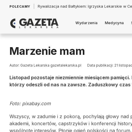
|
Łukasz Jankowski: Politycy w pogoni za króliczkiem
POLECAMY
Wydarzenia
Medycyna
Marzenie mam
Autor: Gazeta Lekarska gazetalekarska.pl
Data publikacji: 21 listop
Listopad pozostaje niezmiennie miesiącem pamięci.
którzy odeszli od nas na zawsze. Zaduszkowy czas 
Foto: pixabay.com
Wszyscy, w zadumie i z pokorą, pochylają głowy nad p
akademii, koncertów, capstrzyków i konferencji hist
wspólnotę interesów. Płonie ogień polskości na forum.