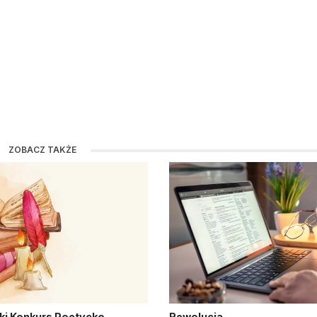
ZOBACZ TAKŻE
ki Konkurs Poetycko-
Rewolucja