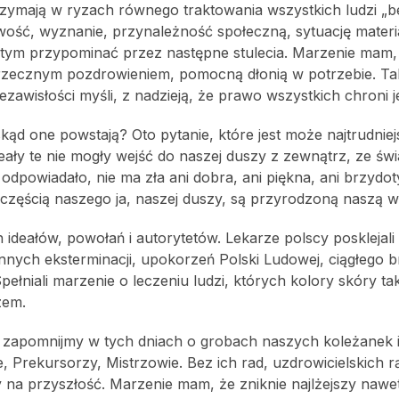
trzymają w ryzach równego traktowania wszystkich ludzi „
wość, wyznanie, przynależność społeczną, sytuację materi
o tym przypominać przez następne stulecia. Marzenie mam
m, grzecznym pozdrowieniem, pomocną dłonią w potrzebie. Ta
niezawisłości myśli, z nadzieją, że prawo wszystkich chroni
kąd one powstają? Oto pytanie, które jest może najtrudniejs
deały te nie mogły wejść do naszej duszy z zewnątrz, ze świ
odpowiadało, nie ma zła ani dobra, ani piękna, ani brzydot
 częścią naszego ja, naszej duszy, są przyrodzoną naszą w
 ideałów, powołań i autorytetów. Lekarze polscy posklejal
nych eksterminacji, upokorzeń Polski Ludowej, ciągłego 
ełniali marzenie o leczeniu ludzi, których kolory skóry tak
zem.
ie zapomnijmy w tych dniach o grobach naszych koleżanek 
, Prekursorzy, Mistrzowie. Bez ich rad, uzdrowicielskich rą
y na przyszłość. Marzenie mam, że zniknie najlżejszy nawet