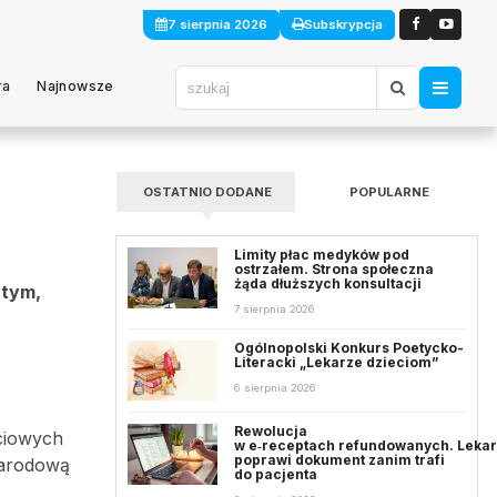
7 sierpnia 2026
Subskrypcja
ra
Najnowsze
OSTATNIO DODANE
POPULARNE
Limity płac medyków pod
ostrzałem. Strona społeczna
żąda dłuższych konsultacji
 tym,
7 sierpnia 2026
Ogólnopolski Konkurs Poetycko-
Literacki „Lekarze dzieciom”
6 sierpnia 2026
Rewolucja
ściowych
w e‑receptach refundowanych. Leka
poprawi dokument zanim trafi
narodową
do pacjenta