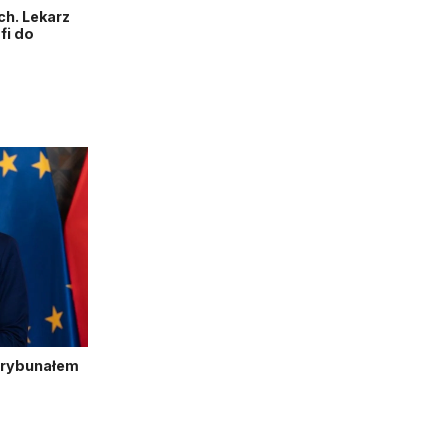
h. Lekarz
fi do
Trybunałem