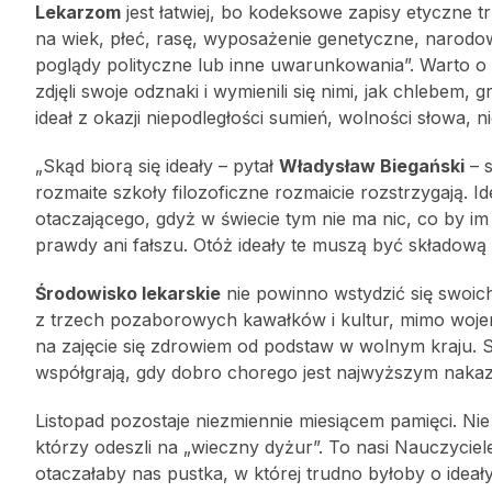
Lekarzom
jest łatwiej, bo kodeksowe zapisy etyczne 
na wiek, płeć, rasę, wyposażenie genetyczne, narodo
poglądy polityczne lub inne uwarunkowania”. Warto 
zdjęli swoje odznaki i wymienili się nimi, jak chlebe
ideał z okazji niepodległości sumień, wolności słowa, 
„Skąd biorą się ideały – pytał
Władysław Biegański
– s
rozmaite szkoły filozoficzne rozmaicie rozstrzygają. I
otaczającego, gdyż w świecie tym nie ma nic, co by im 
prawdy ani fałszu. Otóż ideały te muszą być składową
Środowisko lekarskie
nie powinno wstydzić się swoich
z trzech pozaborowych kawałków i kultur, mimo wojen
na zajęcie się zdrowiem od podstaw w wolnym kraju. Sp
współgrają, gdy dobro chorego jest najwyższym naka
Listopad pozostaje niezmiennie miesiącem pamięci. N
którzy odeszli na „wieczny dyżur”. To nasi Nauczyciele
otaczałaby nas pustka, w której trudno byłoby o ideał