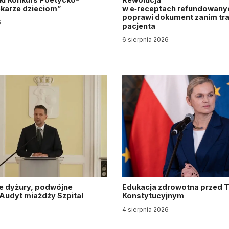
Lekarze dzieciom”
w e‑receptach refundowanyc
poprawi dokument zanim tra
6
pacjenta
6 sierpnia 2026
e dyżury, podwójne
Edukacja zdrowotna przed 
. Audyt miażdży Szpital
Konstytucyjnym
y
4 sierpnia 2026
6