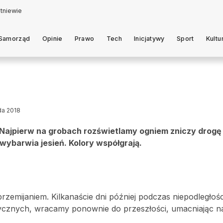
Samorząd
Opinie
Prawo
Tech
Inicjatywy
Sport
Kultu
ada 2018
 Najpierw na grobach rozświetlamy ogniem zniczy drogę
wybarwia jesień. Kolory współgrają.
rzemijaniem. Kilkanaście dni później podczas niepodległo
orycznych, wracamy ponownie do przeszłości, umacniając 