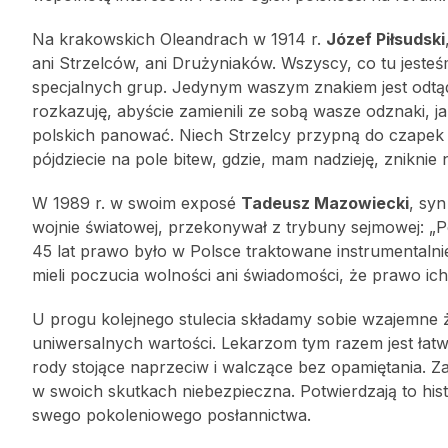
Na krakowskich Oleandrach w 1914 r.
Józef Piłsudski
ani Strzelców, ani Drużyniaków. Wszyscy, co tu jesteś
specjalnych grup. Jedynym waszym znakiem jest odtąd
rozkazuję, abyście zamienili ze sobą wasze odznaki, j
polskich panować. Niech Strzelcy przypną do czapek
pójdziecie na pole bitew, gdzie, mam nadzieję, zniknie
W 1989 r. w swoim exposé
Tadeusz Mazowiecki
, sy
wojnie światowej, przekonywał z trybuny sejmowej: 
45 lat prawo było w Polsce traktowane instrumentaln
mieli poczucia wolności ani świadomości, że prawo ich 
U progu kolejnego stulecia składamy sobie wzajemne 
uniwersalnych wartości. Lekarzom tym razem jest łat
rody stojące naprzeciw i walczące bez opamiętania. Z
w swoich skutkach niebezpieczna. Potwierdzają to his
swego pokoleniowego posłannictwa.