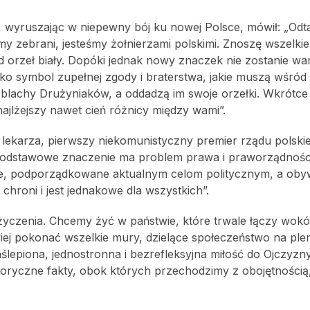
, wyruszając w niepewny bój ku nowej Polsce, mówił: „Odt
my zebrani, jesteśmy żołnierzami polskimi. Znoszę wszelki
 orzeł biały. Dopóki jednak nowy znaczek nie zostanie w
ako symbol zupełnej zgody i braterstwa, jakie muszą wśród 
 blachy Drużyniaków, a oddadzą im swoje orzełki. Wkrótc
 najlżejszy nawet cień różnicy między wami”.
n lekarza, pierwszy niekomunistyczny premier rządu polskie
„Podstawowe znaczenie ma problem prawa i praworządnośc
ie, podporządkowane aktualnym celom politycznym, a obyw
chroni i jest jednakowe dla wszystkich”.
życzenia. Chcemy żyć w państwie, które trwale łączy wokó
wiej pokonać wszelkie mury, dzielące społeczeństwo na pl
aślepiona, jednostronna i bezrefleksyjna miłość do Ojczyz
toryczne fakty, obok których przechodzimy z obojętnością