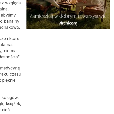
bez względu
alną,
, abyśmy
ki banalny
 jednakowo.
ze i które
ata nas
y, nie ma
łasnością”.
i medycynę
braku czasu
 pięknie
i kolegów,
k, książek,
 cień