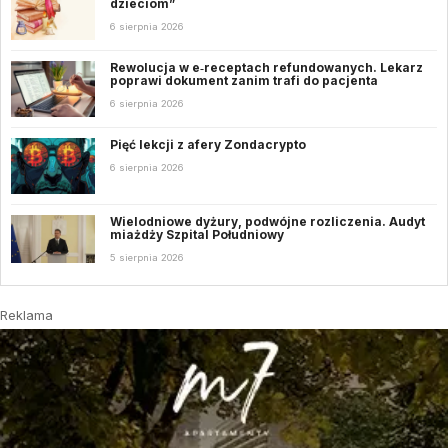
dzieciom”
6 sierpnia 2026
Rewolucja w e‑receptach refundowanych. Lekarz
poprawi dokument zanim trafi do pacjenta
6 sierpnia 2026
Pięć lekcji z afery Zondacrypto
6 sierpnia 2026
Wielodniowe dyżury, podwójne rozliczenia. Audyt
miażdży Szpital Południowy
5 sierpnia 2026
Reklama