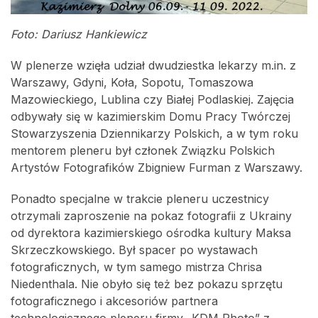
Foto: Dariusz Hankiewicz
W plenerze wzięła udział dwudziestka lekarzy m.in. z
Warszawy, Gdyni, Koła, Sopotu, Tomaszowa
Mazowieckiego, Lublina czy Białej Podlaskiej. Zajęcia
odbywały się w kazimierskim Domu Pracy Twórczej
Stowarzyszenia Dziennikarzy Polskich, a w tym roku
mentorem pleneru był członek Związku Polskich
Artystów Fotografików Zbigniew Furman z Warszawy.
Ponadto specjalne w trakcie pleneru uczestnicy
otrzymali zaproszenie na pokaz fotografii z Ukrainy
od dyrektora kazimierskiego ośrodka kultury Maksa
Skrzeczkowskiego. Był spacer po wystawach
fotograficznych, w tym samego mistrza Chrisa
Niedenthala. Nie obyło się też bez pokazu sprzętu
fotograficznego i akcesoriów partnera
technologicznego pleneru firmy „KDM Photo” z