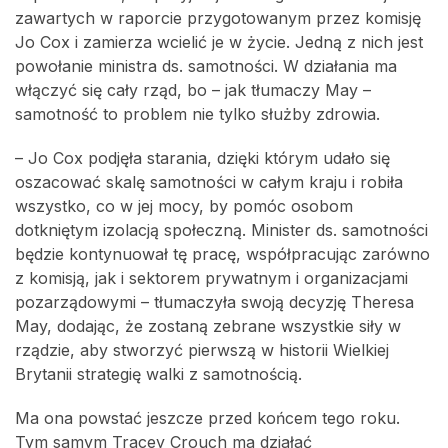
zawartych w raporcie przygotowanym przez komisję
Jo Cox i zamierza wcielić je w życie. Jedną z nich jest
powołanie ministra ds. samotności. W działania ma
włączyć się cały rząd, bo – jak tłumaczy May –
samotność to problem nie tylko służby zdrowia.
– Jo Cox podjęła starania, dzięki którym udało się
oszacować skalę samotności w całym kraju i robiła
wszystko, co w jej mocy, by pomóc osobom
dotkniętym izolacją społeczną. Minister ds. samotności
będzie kontynuował tę pracę, współpracując zarówno
z komisją, jak i sektorem prywatnym i organizacjami
pozarządowymi – tłumaczyła swoją decyzję Theresa
May, dodając, że zostaną zebrane wszystkie siły w
rządzie, aby stworzyć pierwszą w historii Wielkiej
Brytanii strategię walki z samotnością.
Ma ona powstać jeszcze przed końcem tego roku.
Tym samym Tracey Crouch ma działać