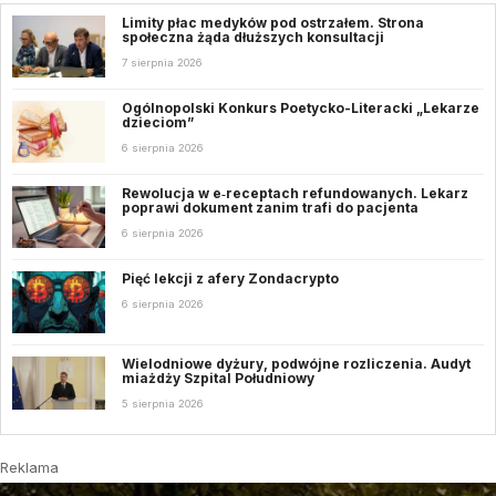
Limity płac medyków pod ostrzałem. Strona
społeczna żąda dłuższych konsultacji
7 sierpnia 2026
Ogólnopolski Konkurs Poetycko-Literacki „Lekarze
dzieciom”
6 sierpnia 2026
Rewolucja w e‑receptach refundowanych. Lekarz
poprawi dokument zanim trafi do pacjenta
6 sierpnia 2026
Pięć lekcji z afery Zondacrypto
6 sierpnia 2026
Wielodniowe dyżury, podwójne rozliczenia. Audyt
miażdży Szpital Południowy
5 sierpnia 2026
Reklama