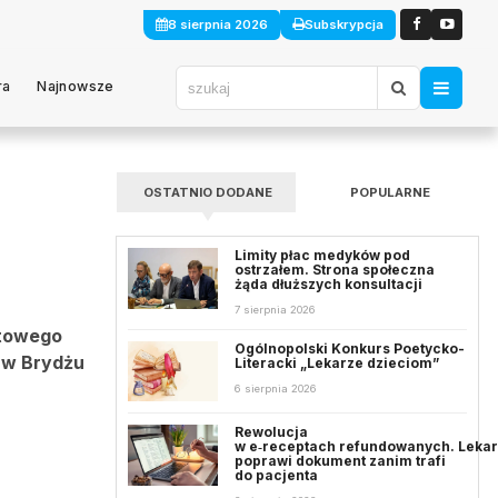
8 sierpnia 2026
Subskrypcja
ra
Najnowsze
OSTATNIO DODANE
POPULARNE
Limity płac medyków pod
ostrzałem. Strona społeczna
żąda dłuższych konsultacji
7 sierpnia 2026
rtowego
Ogólnopolski Konkurs Poetycko-
 w Brydżu
Literacki „Lekarze dzieciom”
6 sierpnia 2026
Rewolucja
w e‑receptach refundowanych. Leka
poprawi dokument zanim trafi
do pacjenta