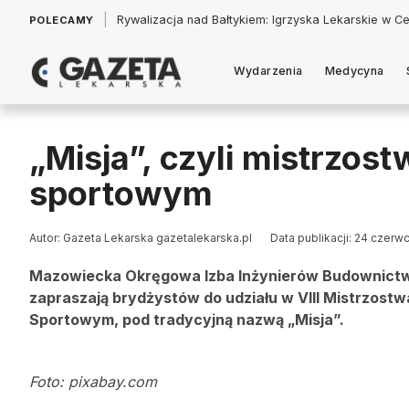
|
Łukasz Jankowski: Politycy w pogoni za króliczkiem
POLECAMY
Wydarzenia
Medycyna
„Misja”, czyli mistrzos
sportowym
Autor: Gazeta Lekarska gazetalekarska.pl
Data publikacji: 24 czerw
Mazowiecka Okręgowa Izba Inżynierów Budownictw
zapraszają brydżystów do udziału w VIII Mistrzos
Sportowym, pod tradycyjną nazwą „Misja”.
Foto: pixabay.com