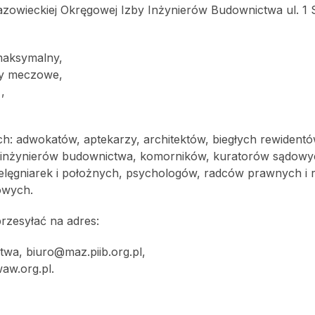
azowieckiej Okręgowej Izby Inżynierów Budownictwa ul. 1 
 maksymalny,
kty meczowe,
,
adwokatów, aptekarzy, architektów, biegłych rewidentó
 inżynierów budownictwa, komorników, kuratorów sądowy
 pielęgniarek i położnych, psychologów, radców prawnych i
owych.
przesyłać na adres:
a, biuro@maz.piib.org.pl,
aw.org.pl.