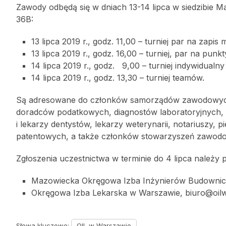
Zawody odbędą się w dniach 13-14 lipca w siedzibie M
36B:
13 lipca 2019 r., godz. 11,00 – turniej par na zapis
13 lipca 2019 r., godz. 16,00 – turniej, par na pun
14 lipca 2019 r., godz. 9,00 – turniej indywidualny 
14 lipca 2019 r., godz. 13,30 – turniej teamów.
Są adresowane do członków samorządów zawodowych: 
doradców podatkowych, diagnostów laboratoryjnych,
i lekarzy dentystów, lekarzy weterynarii, notariuszy,
patentowych, a także członków stowarzyszeń zawod
Zgłoszenia uczestnictwa w terminie do 4 lipca należy 
Mazowiecka Okręgowa Izba Inżynierów Budownictw
Okręgowa Izba Lekarska w Warszawie, biuro@oilw
Słowa kluczowe:
OIL w Warszawie