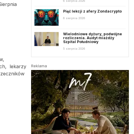
6 sierpnia 2026
Sierpnia
Pięć lekcji z afery Zondacrypto
6 sierpnia 2026
Wielodniowe dyżury, podwójne
rozliczenia. Audyt miażdży
Szpital Południowy
5 sierpnia 2026
w,
ch, lekarzy
Reklama
 rzeczników