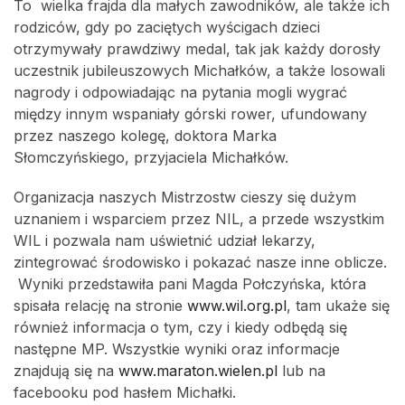
To wielka frajda dla małych zawodników, ale także ich
rodziców, gdy po zaciętych wyścigach dzieci
otrzymywały prawdziwy medal, tak jak każdy dorosły
uczestnik jubileuszowych Michałków, a także losowali
nagrody i odpowiadając na pytania mogli wygrać
między innym wspaniały górski rower, ufundowany
przez naszego kolegę, doktora Marka
Słomczyńskiego, przyjaciela Michałków.
Organizacja naszych Mistrzostw cieszy się dużym
uznaniem i wsparciem przez NIL, a przede wszystkim
WIL i pozwala nam uświetnić udział lekarzy,
zintegrować środowisko i pokazać nasze inne oblicze.
Wyniki przedstawiła pani Magda Połczyńska, która
spisała relację na stronie
www.wil.org.pl
, tam ukaże się
również informacja o tym, czy i kiedy odbędą się
następne MP. Wszystkie wyniki oraz informacje
znajdują się na
www.maraton.wielen.pl
lub na
facebooku pod hasłem Michałki.