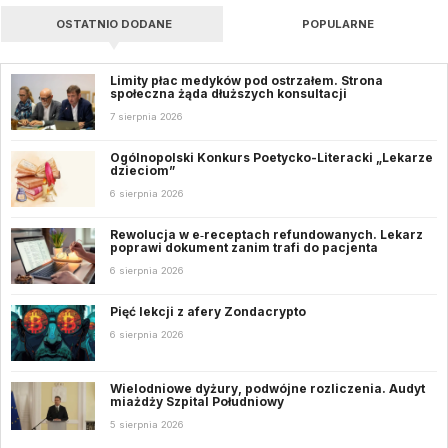
OSTATNIO DODANE
POPULARNE
Limity płac medyków pod ostrzałem. Strona
społeczna żąda dłuższych konsultacji
7 sierpnia 2026
Ogólnopolski Konkurs Poetycko-Literacki „Lekarze
dzieciom”
6 sierpnia 2026
Rewolucja w e‑receptach refundowanych. Lekarz
poprawi dokument zanim trafi do pacjenta
6 sierpnia 2026
Pięć lekcji z afery Zondacrypto
6 sierpnia 2026
Wielodniowe dyżury, podwójne rozliczenia. Audyt
miażdży Szpital Południowy
5 sierpnia 2026