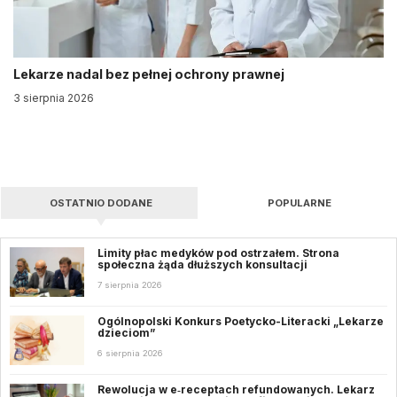
Lekarze nadal bez pełnej ochrony prawnej
3 sierpnia 2026
OSTATNIO DODANE
POPULARNE
Limity płac medyków pod ostrzałem. Strona
społeczna żąda dłuższych konsultacji
7 sierpnia 2026
Ogólnopolski Konkurs Poetycko-Literacki „Lekarze
dzieciom”
6 sierpnia 2026
Rewolucja w e‑receptach refundowanych. Lekarz