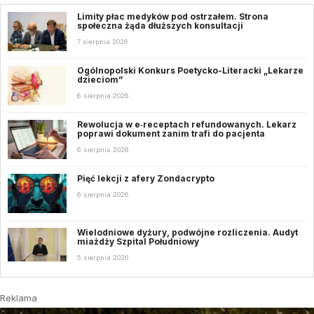
Limity płac medyków pod ostrzałem. Strona
społeczna żąda dłuższych konsultacji
7 sierpnia 2026
Ogólnopolski Konkurs Poetycko-Literacki „Lekarze
dzieciom”
6 sierpnia 2026
Rewolucja w e‑receptach refundowanych. Lekarz
poprawi dokument zanim trafi do pacjenta
6 sierpnia 2026
Pięć lekcji z afery Zondacrypto
6 sierpnia 2026
Wielodniowe dyżury, podwójne rozliczenia. Audyt
miażdży Szpital Południowy
5 sierpnia 2026
Reklama