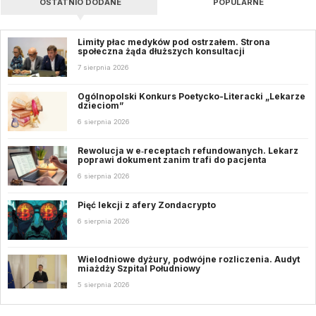
OSTATNIO DODANE
POPULARNE
Limity płac medyków pod ostrzałem. Strona
społeczna żąda dłuższych konsultacji
7 sierpnia 2026
Ogólnopolski Konkurs Poetycko-Literacki „Lekarze
dzieciom”
6 sierpnia 2026
Rewolucja w e‑receptach refundowanych. Lekarz
poprawi dokument zanim trafi do pacjenta
6 sierpnia 2026
Pięć lekcji z afery Zondacrypto
6 sierpnia 2026
Wielodniowe dyżury, podwójne rozliczenia. Audyt
miażdży Szpital Południowy
5 sierpnia 2026