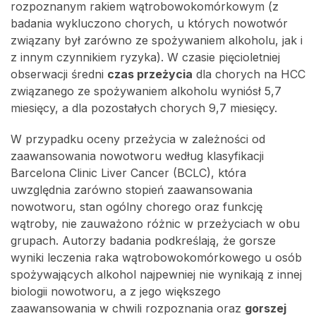
rozpoznanym rakiem wątrobowokomórkowym (z
badania wykluczono chorych, u których nowotwór
związany był zarówno ze spożywaniem alkoholu, jak i
z innym czynnikiem ryzyka).
W czasie pięcioletniej
obserwacji średni
czas przeżycia
dla chorych na HCC
związanego ze spożywaniem alkoholu wyniósł 5,7
miesięcy, a dla pozostałych chorych 9,7 miesięcy.
W przypadku oceny przeżycia w zależności od
zaawansowania nowotworu według klasyfikacji
Barcelona Clinic Liver Cancer (BCLC), która
uwzględnia zarówno stopień zaawansowania
nowotworu, stan ogólny chorego oraz funkcję
wątroby, nie zauważono różnic w przeżyciach w obu
grupach.
Autorzy badania podkreślają, że gorsze
wyniki leczenia raka wątrobowokomórkowego u osób
spożywających alkohol najpewniej nie wynikają z innej
biologii nowotworu, a z jego większego
zaawansowania w chwili rozpoznania oraz
gorszej