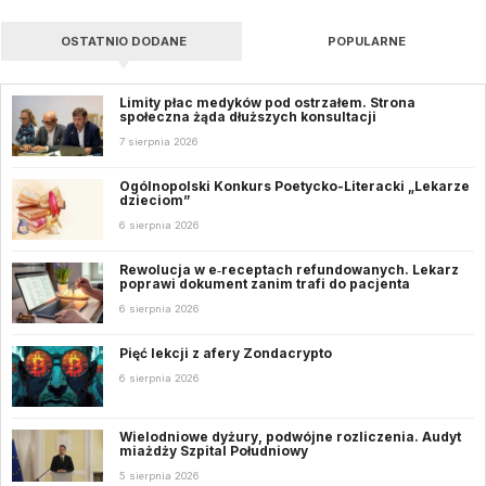
OSTATNIO DODANE
POPULARNE
Limity płac medyków pod ostrzałem. Strona
społeczna żąda dłuższych konsultacji
7 sierpnia 2026
Ogólnopolski Konkurs Poetycko-Literacki „Lekarze
dzieciom”
6 sierpnia 2026
Rewolucja w e‑receptach refundowanych. Lekarz
poprawi dokument zanim trafi do pacjenta
6 sierpnia 2026
Pięć lekcji z afery Zondacrypto
6 sierpnia 2026
Wielodniowe dyżury, podwójne rozliczenia. Audyt
miażdży Szpital Południowy
5 sierpnia 2026