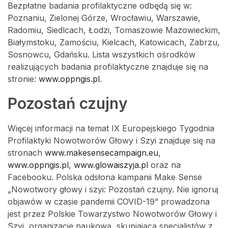
Bezpłatne badania profilaktyczne odbędą się w:
Poznaniu, Zielonej Górze, Wrocławiu, Warszawie,
Radomiu, Siedlcach, Łodzi, Tomaszowie Mazowieckim,
Białymstoku, Zamościu, Kielcach, Katowicach, Zabrzu,
Sosnowcu, Gdańsku. Lista wszystkich ośrodków
realizujących badania profilaktyczne znajduje się na
stronie:
www.oppngis.pl
.
Pozostań czujny
Więcej informacji na temat IX Europejskiego Tygodnia
Profilaktyki Nowotworów Głowy i Szyi znajduje się na
stronach
www.makesensecampaign.eu
,
www.oppngis.pl
,
www.glowaiszyja.pl
oraz na
Facebooku. Polska odsłona kampanii Make Sense
„Nowotwory głowy i szyi: Pozostań czujny. Nie ignoruj
objawów w czasie pandemii COVID-19” prowadzona
jest przez Polskie Towarzystwo Nowotworów Głowy i
Szyi, organizację naukową, skupiającą specjalistów z