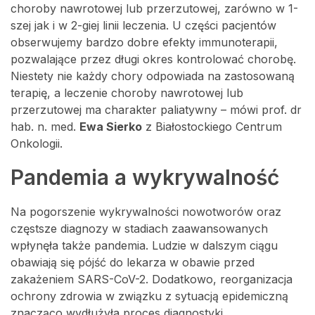
choroby nawrotowej lub przerzutowej, zarówno w 1-
szej jak i w 2-giej linii leczenia. U części pacjentów
obserwujemy bardzo dobre efekty immunoterapii,
pozwalające przez długi okres kontrolować chorobę.
Niestety nie każdy chory odpowiada na zastosowaną
terapię, a leczenie choroby nawrotowej lub
przerzutowej ma charakter paliatywny – mówi prof. dr
hab. n. med.
Ewa Sierko
z Białostockiego Centrum
Onkologii.
Pandemia a wykrywalność
Na pogorszenie wykrywalności nowotworów oraz
częstsze diagnozy w stadiach zaawansowanych
wpłynęła także pandemia. Ludzie w dalszym ciągu
obawiają się pójść do lekarza w obawie przed
zakażeniem SARS-CoV-2. Dodatkowo, reorganizacja
ochrony zdrowia w związku z sytuacją epidemiczną
znacząco wydłużyła proces diagnostyki.