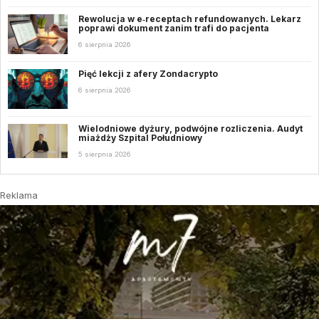
Rewolucja w e‑receptach refundowanych. Lekarz
poprawi dokument zanim trafi do pacjenta
6 sierpnia 2026
Pięć lekcji z afery Zondacrypto
6 sierpnia 2026
Wielodniowe dyżury, podwójne rozliczenia. Audyt
miażdży Szpital Południowy
5 sierpnia 2026
Reklama