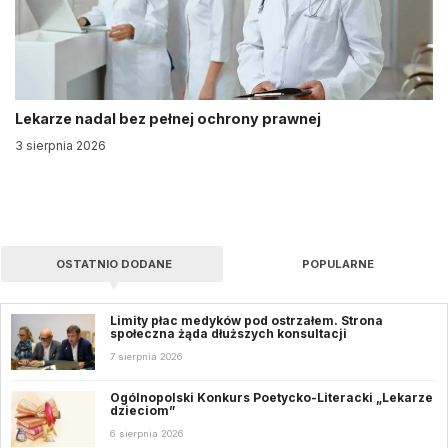
Lekarze nadal bez pełnej ochrony prawnej
3 sierpnia 2026
OSTATNIO DODANE
POPULARNE
Limity płac medyków pod ostrzałem. Strona
społeczna żąda dłuższych konsultacji
7 sierpnia 2026
Ogólnopolski Konkurs Poetycko-Literacki „Lekarze
dzieciom”
6 sierpnia 2026