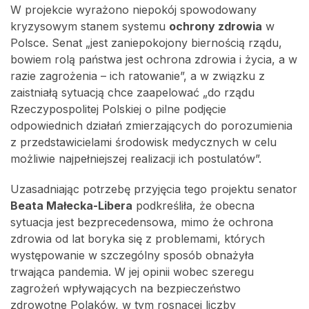
W projekcie wyrażono niepokój spowodowany
kryzysowym stanem systemu
ochrony zdrowia
w
Polsce. Senat „jest zaniepokojony biernością rządu,
bowiem rolą państwa jest ochrona zdrowia i życia, a w
razie zagrożenia – ich ratowanie”, a w związku z
zaistniałą sytuacją chce zaapelować „do rządu
Rzeczypospolitej Polskiej o pilne podjęcie
odpowiednich działań zmierzających do porozumienia
z przedstawicielami środowisk medycznych w celu
możliwie najpełniejszej realizacji ich postulatów”.
Uzasadniając potrzebę przyjęcia tego projektu senator
Beata Małecka-Libera
podkreśliła, że obecna
sytuacja jest bezprecedensowa, mimo że ochrona
zdrowia od lat boryka się z problemami, których
występowanie w szczególny sposób obnażyła
trwająca pandemia. W jej opinii wobec szeregu
zagrożeń wpływających na bezpieczeństwo
zdrowotne Polaków, w tym rosnącej liczby