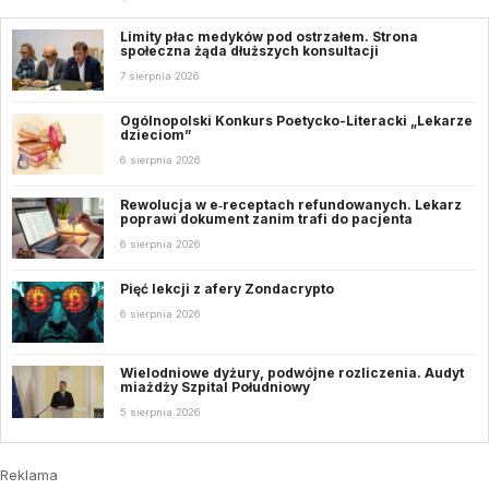
Limity płac medyków pod ostrzałem. Strona
społeczna żąda dłuższych konsultacji
7 sierpnia 2026
Ogólnopolski Konkurs Poetycko-Literacki „Lekarze
dzieciom”
6 sierpnia 2026
Rewolucja w e‑receptach refundowanych. Lekarz
poprawi dokument zanim trafi do pacjenta
6 sierpnia 2026
Pięć lekcji z afery Zondacrypto
6 sierpnia 2026
Wielodniowe dyżury, podwójne rozliczenia. Audyt
miażdży Szpital Południowy
5 sierpnia 2026
Reklama