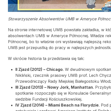
Stowarzyszenie Absolwentów UMB w Ameryce Północne
Na stronie internetowej UMB powstała zakładka, w któ
absolwentach UMB w Ameryce Północnej. Władze rek
Północnej, bo to właśnie oni wystawiają najlepszą rek
UMB jest przepustką do pracy w najlepszych jednos
W skrócie historia ta przedstawia się tak:
II Zjazd (2012) – Chicago
. W dwudniowym spotkaniu
Nikliński, rzecznik prasowy UMB prof. Lech Chycz
Przewodniczący Rady Miejskiej Białegostoku Włod
III Zjazd (2013) – Nowy Jork, Manhattan
. Przyby
spotkanie rozpoczęło się w Konsulacie Generalny
siedzibie Fundacji Kościuszkowskiej.
IV Zjazd (2014) – Miami Beach na Florydzie
. Pod 