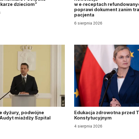
Lekarze dzieciom”
w e‑receptach refundowanyc
poprawi dokument zanim tra
6
pacjenta
6 sierpnia 2026
e dyżury, podwójne
Edukacja zdrowotna przed 
. Audyt miażdży Szpital
Konstytucyjnym
y
4 sierpnia 2026
6