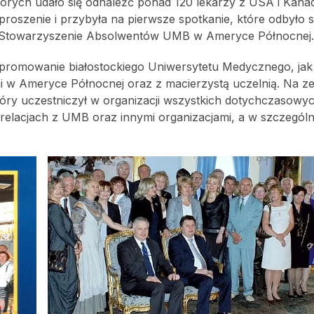
których udało się odnaleźć ponad 120 lekarzy z USA i Kana
oszenie i przybyła na pierwsze spotkanie, które odbyło s
 Stowarzyszenie Absolwentów UMB w Ameryce Północnej.
i promowanie białostockiego Uniwersytetu Medycznego, jak
i w Ameryce Północnej oraz z macierzystą uczelnią. Na z
który uczestniczył w organizacji wszystkich dotychczasowy
 relacjach z UMB oraz innymi organizacjami, a w szczególn