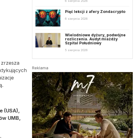
6 sierpnia 2026
Pięć lekcji z afery Zondacrypto
6 sierpnia 2026
Wielodniowe dyżury, podwójne
rozliczenia. Audyt miażdży
Szpital Południowy
5 sierpnia 2026
a zrzesza
Reklama
ktykujących
izacje
ą.
e (USA),
tów UMB,