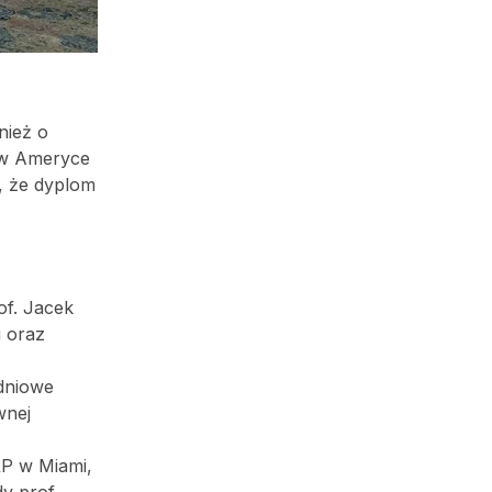
nież o
 w Ameryce
ą, że dyplom
of. Jacek
i oraz
ydniowe
wnej
RP w Miami,