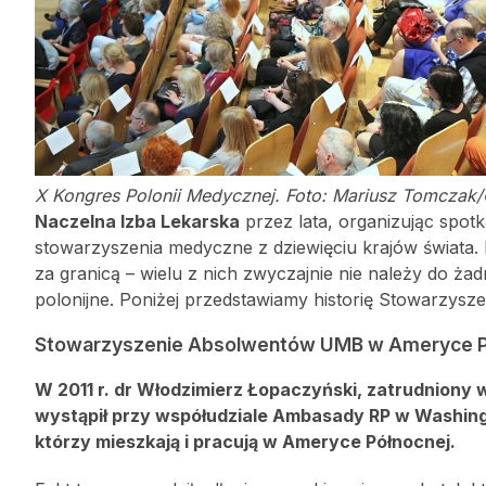
X Kongres Polonii Medycznej. Foto: Mariusz Tomczak
Naczelna Izba Lekarska
przez lata, organizując spot
stowarzyszenia medyczne z dziewięciu krajów świata. 
za granicą – wielu z nich zwyczajnie nie należy do żadn
polonijne. Poniżej przedstawiamy historię Stowarzy
Stowarzyszenie Absolwentów UMB w Ameryce P
W 2011 r. dr Włodzimierz Łopaczyński, zatrudniony
wystąpił przy współudziale Ambasady RP w Washing
którzy mieszkają i pracują w Ameryce Północnej.