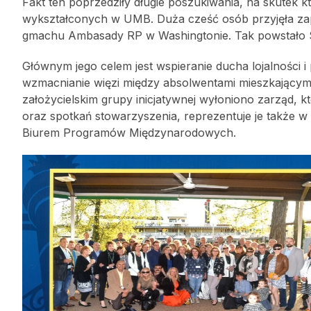
Fakt ten poprzedziły długie poszukiwania, na skutek 
wykształconych w UMB. Duża cześć osób przyjęła zapr
gmachu Ambasady RP w Washingtonie. Tak powstało
Głównym jego celem jest wspieranie ducha lojalności 
wzmacnianie więzi między absolwentami mieszkającym
założycielskim grupy inicjatywnej wyłoniono zarząd, 
oraz spotkań stowarzyszenia, reprezentuje je także w
Biurem Programów Międzynarodowych.