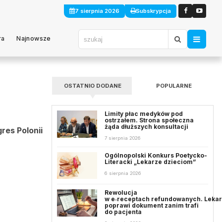
7 sierpnia 2026
Subskrypcja
ra
Najnowsze
OSTATNIO DODANE
POPULARNE
Limity płac medyków pod
ostrzałem. Strona społeczna
żąda dłuższych konsultacji
res Polonii
7 sierpnia 2026
Ogólnopolski Konkurs Poetycko-
Literacki „Lekarze dzieciom”
6 sierpnia 2026
Rewolucja
w e‑receptach refundowanych. Leka
poprawi dokument zanim trafi
do pacjenta