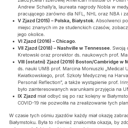
założyciela i szefowej American Institute of Polis
Andrew Schally’a, laureata nagrody Nobla w medy
pracującego zarówno dla NFL, NHL oraz NBA i za
V Zjazd (2015) – Polska, Białystok
. Absolwenci p
miejsc znanych im ze studenckich czasów, zobaczyć,
jego okolice.
VI Zjazd (2016) – Chicago
.
VII Zjazd (2018) – Nashville w Tennessee
. Swoją
Kretowski oraz prorektor ds. naukowych prof. Ma
VIII (ostatni) Zjazd (2019) Boston/Cambridge w
ds. nauki UMB prof. Marcina Moniuszki „Medical U
Kwiatkowskiego, prof. Szkoły Medycznej na Harvar
Personal Reflection”, a także wystąpienie prof. I
było zainteresowanych warunkami przyjęcia na U
IX Zjazd
miał odbyć się po raz kolejny w Białymsto
COVID-19 nie pozwoliła na zrealizowanie tych pla
W czasie tych ośmiu zjazdów każdy miał okazję zabrać
Białymstoku. Była to również znakomita okazja, by z