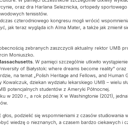
h Culture. W pamięci uczestników szczególnie utkwiły wykład
cynie, oraz dra Harlana Seleznicka, ortopedy sportowego
wodowych tenisistów.
odczas czterodniowego kongresu mogli wrócić wspomnieni
 jak teraz wygląda ich Alma Mater, a także jak zmienił się
 obecnością zebranych zaszczycili aktualny rektor UMB pr
rcin Moniuszko.
 Massachusetts
. W pamięci szczególnie utkwiło wystąpieni
niversity of Białystok: where dreams become reality” oraz
dzie, na temat „Polish Heritage and Fellows, and Human G
riny Kowalczuk, dziekan wydziału lekarskiego UMB – wielu s
MB potencjalnych studentów z Ameryki Północnej.
ku w 2020 r., a rok później X w Washingtonie (2021), jedn
nów.
 głos, podzielić się wspomnieniami z czasów studiowania 
dobyć wiedzę o nieznanych, a czasem bardzo ciekawych i c