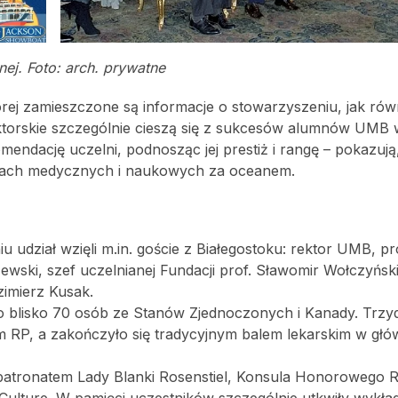
j. Foto: arch. prywatne
rej zamieszczone są informacje o stowarzyszeniu, jak rów
torskie szczególnie cieszą się z sukcesów alumnów UMB
omendację uczelni, podnosząc jej prestiż i rangę – pokazuj
tkach medycznych i naukowych za oceanem.
 udział wzięli m.in. goście z Białegostoku: rektor UMB, pr
ewski, szef uczelnianej Fundacji prof. Sławomir Wołczyńsk
zimierz Kusak.
ło blisko 70 osób ze Stanów Zjednoczonych i Kanady. Trz
m RP, a zakończyło się tradycyjnym balem lekarskim w głó
patronatem Lady Blanki Rosenstiel, Konsula Honorowego 