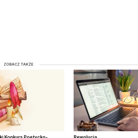
ZOBACZ TAKŻE
ki Konkurs Poetycko-
Rewolucja