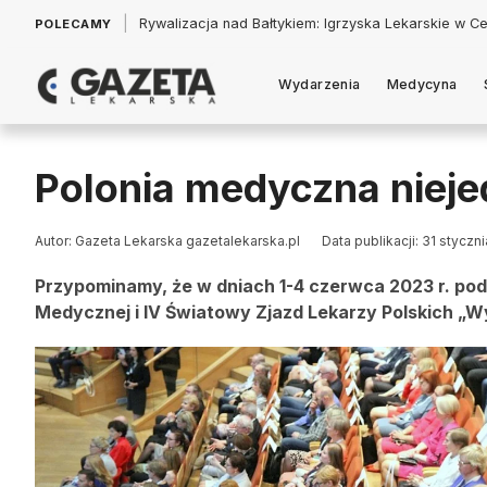
|
Łukasz Jankowski: Politycy w pogoni za króliczkiem
POLECAMY
Wydarzenia
Medycyna
Polonia medyczna nieje
Autor: Gazeta Lekarska gazetalekarska.pl
Data publikacji: 31 styczn
Przypominamy, że w dniach 1-4 czerwca 2023 r. pod
Medycznej i IV Światowy Zjazd Lekarzy Polskich „