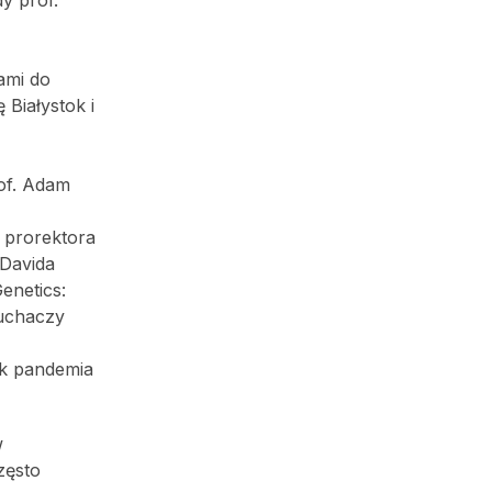
y prof.
ami do
 Białystok i
of. Adam
e prorektora
 Davida
enetics:
łuchaczy
ak pandemia
w
zęsto