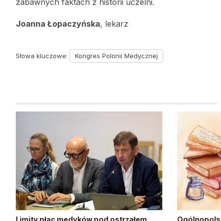
zabawnych faktach z historii uczelni.
Joanna Łopaczyńska
, lekarz
Słowa kluczowe:
Kongres Polonii Medycznej
Limity płac medyków pod ostrzałem.
Ogólnopols