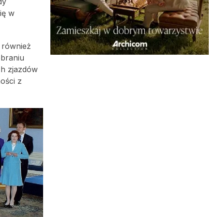
dy
ię w
 również
ebraniu
ch zjazdów
ości z