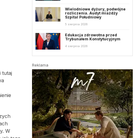
Wielodniowe dyżury, podwójne
rozliczenia. Audyt miażdży
Szpital Południowy
5 sierpnia 2026
Edukacja zdrowotna przed
Trybunałem Konstytucyjnym
4 sierpnia 2026
Reklama
tutaj
wa
ienie
szych
ach
ny. W