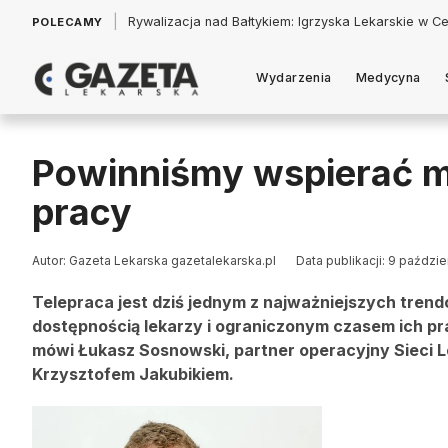
|
Łukasz Jankowski: Politycy w pogoni za króliczkiem
POLECAMY
Wydarzenia
Medycyna
Powinniśmy wspierać m
pracy
Autor: Gazeta Lekarska gazetalekarska.pl
Data publikacji: 9 paździ
Telepraca jest dziś jednym z najważniejszych tre
dostępnością lekarzy i ograniczonym czasem ich pra
mówi Łukasz Sosnowski, partner operacyjny Sieci L
Krzysztofem Jakubikiem.