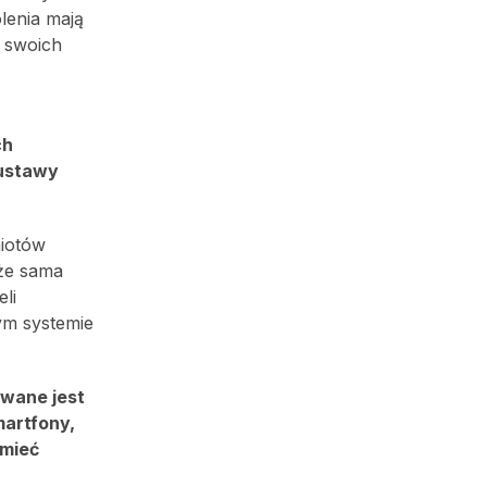
lenia mają
a swoich
ch
 ustawy
miotów
 że sama
li
ym systemie
wane jest
martfony,
 mieć