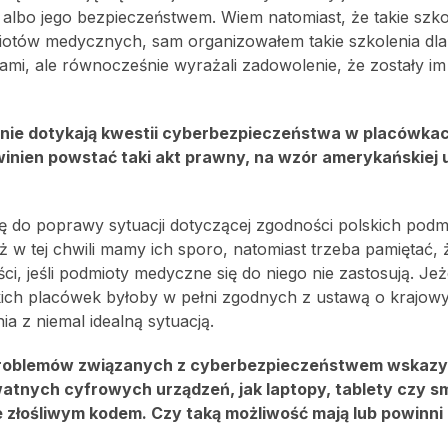
 albo jego bezpieczeństwem. Wiem natomiast, że takie szko
miotów medycznych, sam organizowałem takie szkolenia dl
ami, ale równocześnie wyrażali zadowolenie, że zostały im
nie dotykają kwestii cyberbezpieczeństwa w placówka
winien powstać taki akt prawny, na wzór amerykańskiej
ę do poprawy sytuacji dotyczącej zgodności polskich pod
 w tej chwili mamy ich sporo, natomiast trzeba pamiętać,
, jeśli podmioty medyczne się do niego nie zastosują. Jeże
skich placówek byłoby w pełni zgodnych z ustawą o krajow
a z niemal idealną sytuacją.
 problemów związanych z cyberbezpieczeństwem wskazy
watnych cyfrowych urządzeń, jak laptopy, tablety czy s
e złośliwym kodem. Czy taką możliwość mają lub powinni