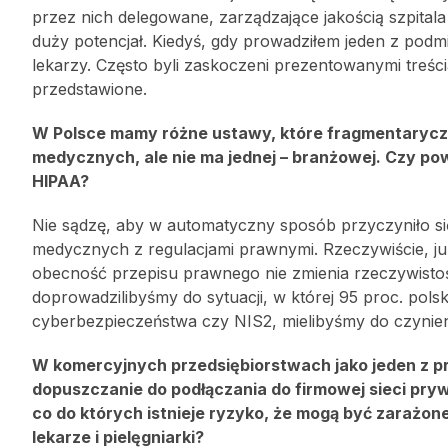
przez nich delegowane, zarządzające jakością szpitala
duży potencjał. Kiedyś, gdy prowadziłem jeden z pod
lekarzy. Często byli zaskoczeni prezentowanymi treści
przedstawione.
W Polsce mamy różne ustawy, które fragmentarycz
medycznych, ale nie ma jednej – branżowej. Czy po
HIPAA?
Nie sądzę, aby w automatyczny sposób przyczyniło si
medycznych z regulacjami prawnymi. Rzeczywiście, już
obecność przepisu prawnego nie zmienia rzeczywistości
doprowadzilibyśmy do sytuacji, w której 95 proc. pol
cyberbezpieczeństwa czy NIS2, mielibyśmy do czynieni
W komercyjnych przedsiębiorstwach jako jeden z
dopuszczanie do podłączania do firmowej sieci pry
co do których istnieje ryzyko, że mogą być zarażon
lekarze i pielęgniarki?