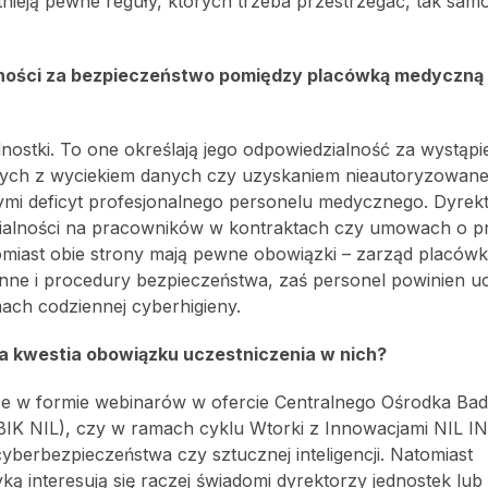
nieją pewne reguły, których trzeba przestrzegać, tak samo
ności za bezpieczeństwo pomiędzy placówką medyczną
dnostki. To one określają jego odpowiedzialność za wystąpi
anych z wyciekiem danych czy uzyskaniem nieautoryzowan
rzymi deficyt profesjonalnego personelu medycznego. Dyrek
zialności na pracowników w kontraktach czy umowach o p
omiast obie strony mają pewne obowiązki – zarząd placówk
ronne i procedury bezpieczeństwa, zaś personel powinien u
ach codziennej cyberhigieny.
da kwestia obowiązku uczestniczenia w nich?
kże w formie webinarów w ofercie Centralnego Ośrodka Bad
IK NIL), czy w ramach cyklu Wtorki z Innowacjami NIL IN
berbezpieczeństwa czy sztucznej inteligencji. Natomiast
ką interesują się raczej świadomi dyrektorzy jednostek lu