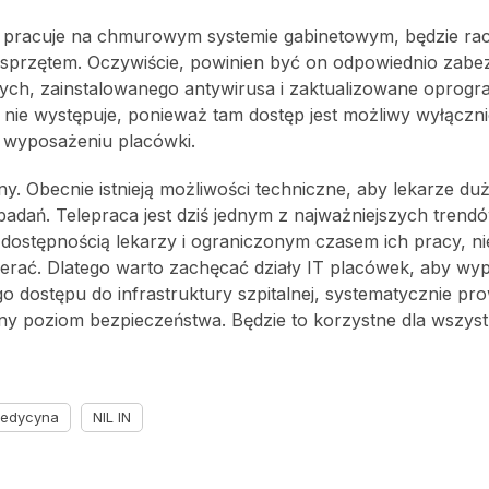
ra pracuje na chmurowym systemie gabinetowym, będzie rac
 sprzętem. Oczywiście, powinien być on odpowiednio zabe
ch, zainstalowanego antywirusa i zaktualizowane oprogr
nie występuje, ponieważ tam dostęp jest możliwy wyłączni
 wyposażeniu placówki.
ny. Obecnie istnieją możliwości techniczne, aby lekarze du
 badań. Telepraca jest dziś jednym z najważniejszych trend
ostępnością lekarzy i ograniczonym czasem ich pracy, ni
ierać. Dlatego warto zachęcać działy IT placówek, aby wy
dostępu do infrastruktury szpitalnej, systematycznie pro
lny poziom bezpieczeństwa. Będzie to korzystne dla wszyst
medycyna
NIL IN