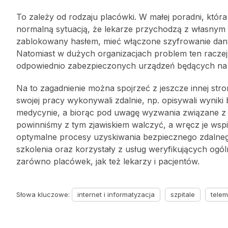
To zależy od rodzaju placówki. W małej poradni, któ
normalną sytuacją, że lekarze przychodzą z własnym
zablokowany hasłem, mieć włączone szyfrowanie dany
Natomiast w dużych organizacjach problem ten raczej 
odpowiednio zabezpieczonych urządzeń będących na
Na to zagadnienie można spojrzeć z jeszcze innej stro
swojej pracy wykonywali zdalnie, np. opisywali wyniki
medycynie, a biorąc pod uwagę wyzwania związane z d
powinniśmy z tym zjawiskiem walczyć, a wręcz je wsp
optymalne procesy uzyskiwania bezpiecznego zdalnego 
szkolenia oraz korzystały z usług weryfikujących ogó
zarówno placówek, jak też lekarzy i pacjentów.
Słowa kluczowe:
internet i informatyzacja
szpitale
tele