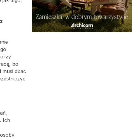
 jak tego,
 z
enie
ego
torzy
racę, bo
i musi dbać
czestniczyć
ań,
. Ich
b osoby