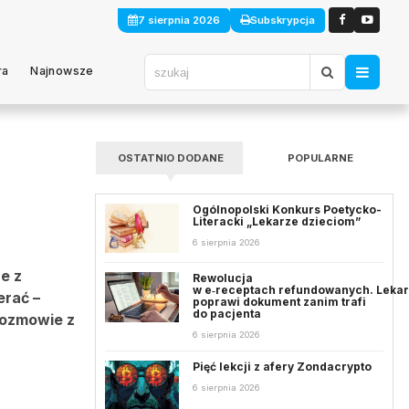
7 sierpnia 2026
Subskrypcja
ra
Najnowsze
OSTATNIO DODANE
POPULARNE
Ogólnopolski Konkurs Poetycko-
Literacki „Lekarze dzieciom”
6 sierpnia 2026
e z
Rewolucja
w e‑receptach refundowanych. Leka
erać –
poprawi dokument zanim trafi
do pacjenta
rozmowie z
6 sierpnia 2026
Pięć lekcji z afery Zondacrypto
6 sierpnia 2026