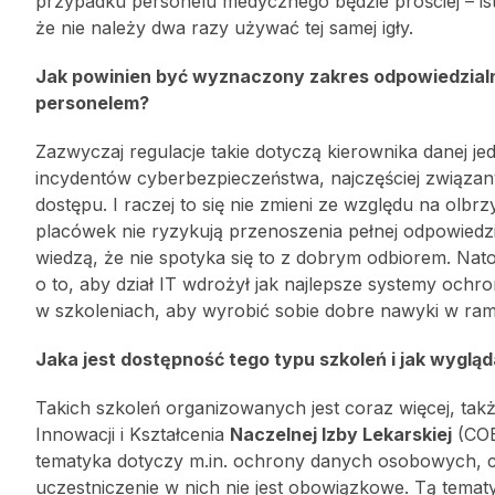
przypadku personelu medycznego będzie prościej – ist
że nie należy dwa razy używać tej samej igły.
Jak powinien być wyznaczony zakres odpowiedzial
personelem?
Zazwyczaj regulacje takie dotyczą kierownika danej je
incydentów cyberbezpieczeństwa, najczęściej związ
dostępu. I raczej to się nie zmieni ze względu na olb
placówek nie ryzykują przenoszenia pełnej odpowied
wiedzą, że nie spotyka się to z dobrym odbiorem. Nat
o to, aby dział IT wdrożył jak najlepsze systemy och
w szkoleniach, aby wyrobić sobie dobre nawyki w ram
Jaka jest dostępność tego typu szkoleń i jak wyglą
Takich szkoleń organizowanych jest coraz więcej, ta
Innowacji i Kształcenia
Naczelnej Izby Lekarskiej
(COB
tematyka dotyczy m.in. ochrony danych osobowych, cy
uczestniczenie w nich nie jest obowiązkowe. Tą tematy