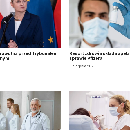
drowotna przed Trybunałem
Resort zdrowia składa apela
jnym
sprawie Pfizera
6
3 sierpnia 2026