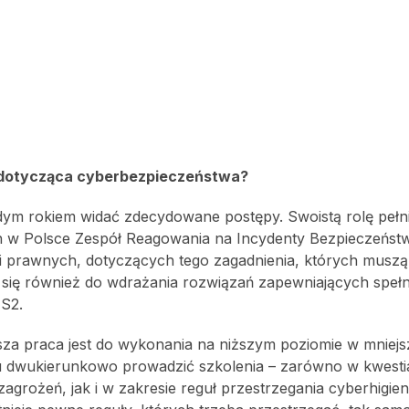
a dotycząca cyberbezpieczeństwa?
żdym rokiem widać zdecydowane postępy. Swoistą rolę pełni 
ech w Polsce Zespół Reagowania na Incydenty Bezpieczeńst
i prawnych, dotyczących tego zagadnienia, których muszą
ą się również do wdrażania rozwiązań zapewniających spełn
S2.
sza praca jest do wykonania na niższym poziomie w mniej
u dwukierunkowo prowadzić szkolenia – zarówno w kwesti
grożeń, jak i w zakresie reguł przestrzegania cyberhigie