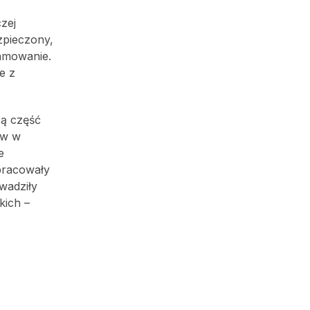
zej
zpieczony,
amowanie.
e z
żą część
ów w
e
pracowały
wadziły
kich –