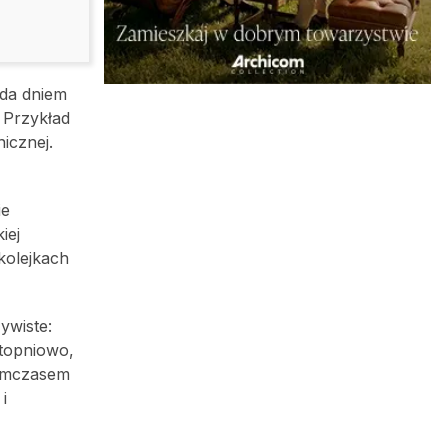
ada dniem
 Przykład
icznej.
ie
iej
kolejkach
ywiste:
stopniowo,
Tymczasem
i