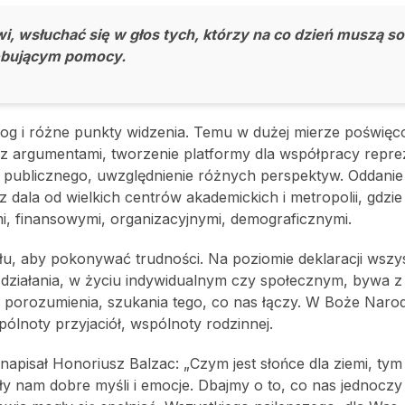
i, wsłuchać się w głos tych, którzy na co dzień muszą so
zebującym pomocy.
log i różne punkty widzenia. Temu w dużej mierze poświęc
z argumentami, tworzenie platformy dla współpracy reprez
ublicznego, uwzględnienie różnych perspektyw. Oddanie
 dala od wielkich centrów akademickich i metropolii, gdzie
mi, finansowymi, organizacyjnymi, demograficznymi.
u, aby pokonywać trudności. Na poziomie deklaracji wszy
o działania, w życiu indywidualnym czy społecznym, bywa z
 porozumienia, szukania tego, co nas łączy. W Boże Naro
lnoty przyjaciół, wspólnoty rodzinnej.
k napisał Honoriusz Balzac: „Czym jest słońce dla ziemi, tym
 nam dobre myśli i emocje. Dbajmy o to, co nas jednoczy