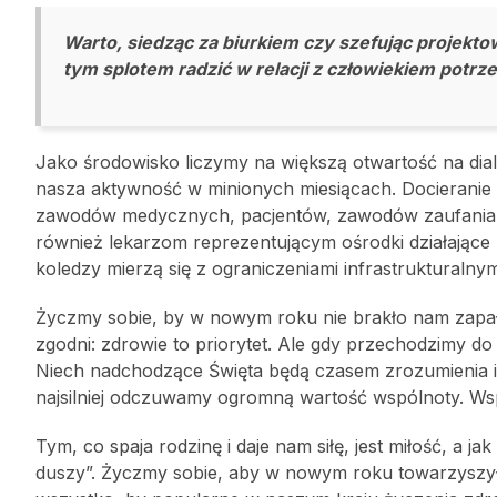
Warto, siedząc za biurkiem czy szefując projektow
tym splotem radzić w relacji z człowiekiem potr
Jako środowisko liczymy na większą otwartość na dia
nasza aktywność w minionych miesiącach. Docieranie 
zawodów medycznych, pacjentów, zawodów zaufania p
również lekarzom reprezentującym ośrodki działające z
koledzy mierzą się z ograniczeniami infrastrukturalny
Życzmy sobie, by w nowym roku nie brakło nam zapał
zgodni: zdrowie to priorytet. Ale gdy przechodzimy d
Niech nadchodzące Święta będą czasem zrozumienia i
najsilniej odczuwamy ogromną wartość wspólnoty. Wspó
Tym, co spaja rodzinę i daje nam siłę, jest miłość, a ja
duszy”. Życzmy sobie, aby w nowym roku towarzyszyły