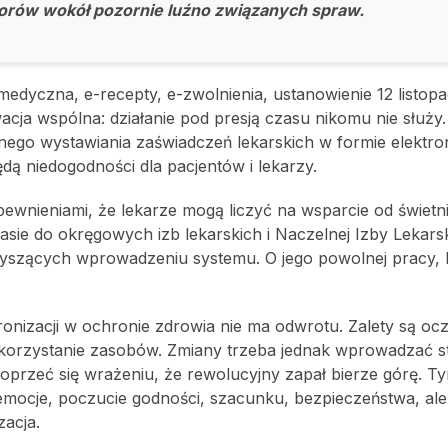
sporów wokół pozornie luźno związanych spraw.
edyczna, e-recepty, e-zwolnienia, ustanowienie 12 listop
cja wspólna: działanie pod presją czasu nikomu nie służy.
nego wystawiania zaświadczeń lekarskich w formie elektron
dą niedogodności dla pacjentów i lekarzy.
wnieniami, że lekarze mogą liczyć na wsparcie od świetn
 do okręgowych izb lekarskich i Naczelnej Izby Lekarsk
zyszących wprowadzeniu systemu. O jego powolnej pracy, 
ronizacji w ochronie zdrowia nie ma odwrotu. Zalety są ocz
ykorzystanie zasobów. Zmiany trzeba jednak wprowadzać 
 oprzeć się wrażeniu, że rewolucyjny zapał bierze górę. 
emocje, poczucie godności, szacunku, bezpieczeństwa, ale 
zacja.