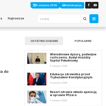
6 sierpnia 2026
Subskrypcja
ra
Najnowsze
OSTATNIO DODANE
POPULARNE
Wielodniowe dyżury, podwójne
rozliczenia. Audyt miażdży
Szpital Południowy
5 sierpnia 2026
ia do
Edukacja zdrowotna przed
Trybunałem Konstytucyjnym
4 sierpnia 2026
Resort zdrowia składa apelację
w sprawie Pfizera
3 sierpnia 2026