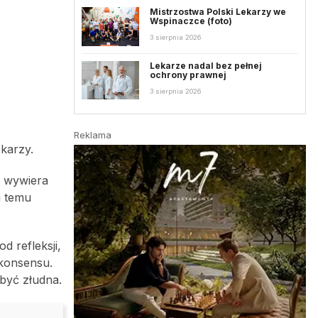
Mistrzostwa Polski Lekarzy we
Wspinaczce (foto)
3 sierpnia 2026
Lekarze nadal bez pełnej
ochrony prawnej
3 sierpnia 2026
Reklama
karzy.
y wywiera
i temu
d refleksji,
 konsensu.
być złudna.