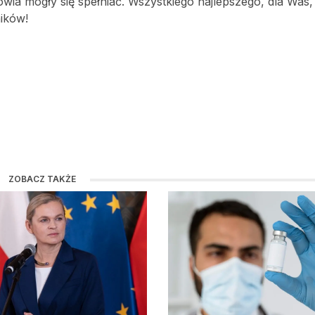
ia mogły się spełniać. Wszystkiego najlepszego, dla Was, 
ików!
ZOBACZ TAKŻE