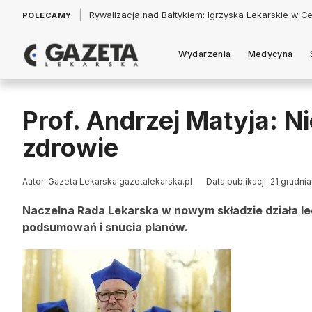
|
Łukasz Jankowski: Politycy w pogoni za króliczkiem
POLECAMY
Wydarzenia
Medycyna
Prof. Andrzej Matyja: N
zdrowie
Autor: Gazeta Lekarska gazetalekarska.pl
Data publikacji: 21 grudni
Naczelna Rada Lekarska w nowym składzie działa ledw
podsumowań i snucia planów.