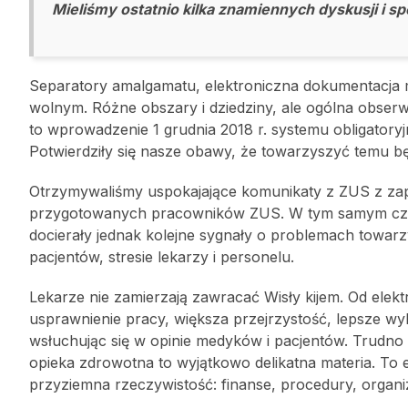
Mieliśmy ostatnio kilka znamiennych dyskusji i 
Separatory amalgamatu, elektroniczna dokumentacja m
wolnym. Różne obszary i dziedziny, ale ogólna obserwa
to wprowadzenie 1 grudnia 2018 r. systemu obligatoryj
Potwierdziły się nasze obawy, że towarzyszyć temu bę
Otrzymywaliśmy uspokajające komunikaty z ZUS z zape
przygotowanych pracowników ZUS. W tym samym czasie
docierały jednak kolejne sygnały o problemach towar
pacjentów, stresie lekarzy i personelu.
Lekarze nie zamierzają zawracać Wisły kijem. Od elekt
usprawnienie pracy, większa przejrzystość, lepsze w
wsłuchując się w opinie medyków i pacjentów. Trudno
opieka zdrowotna to wyjątkowo delikatna materia. To 
przyziemna rzeczywistość: finanse, procedury, organi