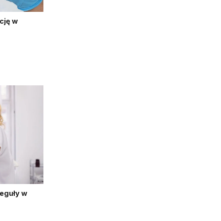
cję w
reguły w