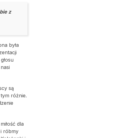
bie z
ona była
entacji
 głosu
 nasi
scy są
 tym różnie.
dzenie
 miłość dla
 i róbmy