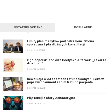
OSTATNIO DODANE
POPULARNE
Limity płac medyków pod ostrzałem. Strona
społeczna żąda dłuższych konsultacji
7 sierpnia 2026
Ogólnopolski Konkurs Poetycko-Literacki „Lekarze
dzieciom”
6 sierpnia 2026
Rewolucja w e‑receptach refundowanych. Lekarz
poprawi dokument zanim trafi do pacjenta
6 sierpnia 2026
Pięć lekcji z afery Zondacrypto
6 sierpnia 2026