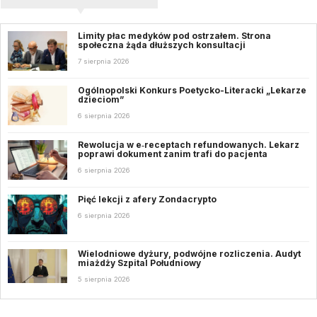
Limity płac medyków pod ostrzałem. Strona
społeczna żąda dłuższych konsultacji
7 sierpnia 2026
Ogólnopolski Konkurs Poetycko-Literacki „Lekarze
dzieciom”
6 sierpnia 2026
Rewolucja w e‑receptach refundowanych. Lekarz
poprawi dokument zanim trafi do pacjenta
6 sierpnia 2026
Pięć lekcji z afery Zondacrypto
6 sierpnia 2026
Wielodniowe dyżury, podwójne rozliczenia. Audyt
miażdży Szpital Południowy
5 sierpnia 2026