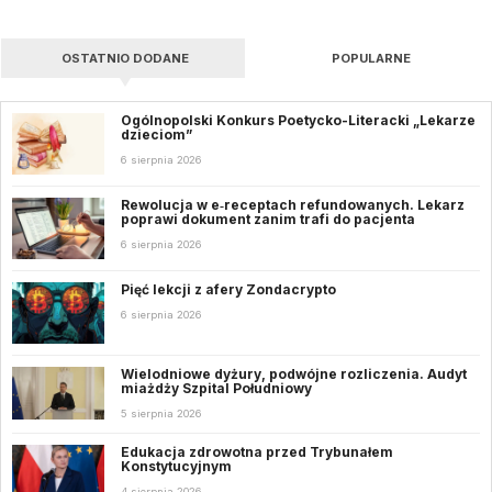
OSTATNIO DODANE
POPULARNE
Ogólnopolski Konkurs Poetycko-Literacki „Lekarze
dzieciom”
6 sierpnia 2026
Rewolucja w e‑receptach refundowanych. Lekarz
poprawi dokument zanim trafi do pacjenta
6 sierpnia 2026
Pięć lekcji z afery Zondacrypto
6 sierpnia 2026
Wielodniowe dyżury, podwójne rozliczenia. Audyt
miażdży Szpital Południowy
5 sierpnia 2026
Edukacja zdrowotna przed Trybunałem
Konstytucyjnym
4 sierpnia 2026