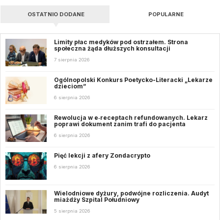
OSTATNIO DODANE
POPULARNE
Limity płac medyków pod ostrzałem. Strona
społeczna żąda dłuższych konsultacji
7 sierpnia 2026
Ogólnopolski Konkurs Poetycko-Literacki „Lekarze
dzieciom”
6 sierpnia 2026
Rewolucja w e‑receptach refundowanych. Lekarz
poprawi dokument zanim trafi do pacjenta
6 sierpnia 2026
Pięć lekcji z afery Zondacrypto
6 sierpnia 2026
Wielodniowe dyżury, podwójne rozliczenia. Audyt
miażdży Szpital Południowy
5 sierpnia 2026