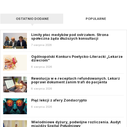
OSTATNIO DODANE
POPULARNE
Limity płac medyków pod ostrzałem. Strona
społeczna żąda dłuższych konsultacji
7 sierpnia 2026
Ogólnopolski Konkurs Poetycko-Literacki „Lekarze
dzieciom”
6 sierpnia 2026
Rewolucja w e‑receptach refundowanych. Lekarz
poprawi dokument zanim trafi do pacjenta
6 sierpnia 2026
Pięć lekcji z afery Zondacrypto
6 sierpnia 2026
Wielodniowe dyżury, podwójne rozliczenia. Audyt
miażdży Szpital Południowy