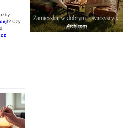
łużby
cej
)? Czy
d
acz