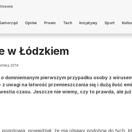
Samorząd
Opinie
Prawo
Tech
Inicjatywy
Sport
Kultu
ie w Łódzkiem
ernika 2014
ja o domniemanym pierwszym przypadku osoby z wirusem
 z uwagi na łatwość przemieszczania się i dużą ilość em
kwestia czasu. Jeszcze nie wiemy, czy to prawda, ale już
 pogotowia, powiedział, że ma objawy podobne do tych, k