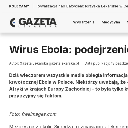
|
Łukasz Jankowski: Politycy w pogoni za króliczkiem
POLECAMY
Wydarzenia
Medycyna
Wirus Ebola: podejrzen
Autor: Gazeta Lekarska gazetalekarska.pl
Data publikacji: 13 paździ
Dziś wieczorem wszystkie media obiegła informac
krwotocznej Ebola w Polsce. Niektórzy uważają, że –
Afryki w krajach Europy Zachodniej – to była tylko 
przyjrzyjmy się faktom.
Foto: freeimages.com
Mężczyzna z okolic Sieradza, rozmawiając z lekarzem