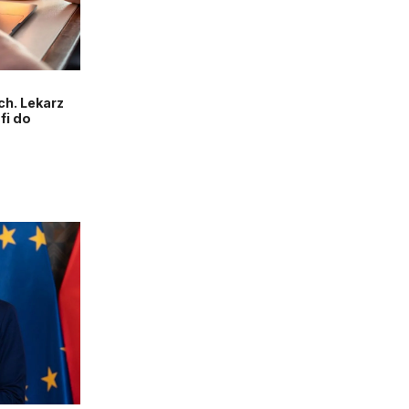
h. Lekarz
fi do