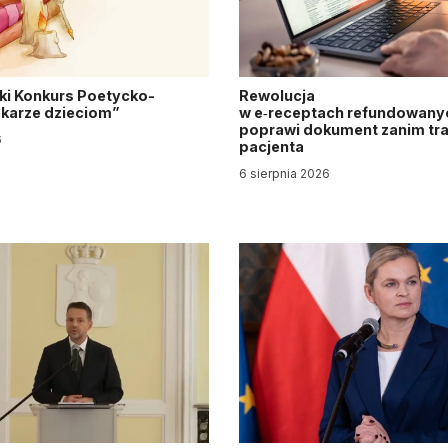
ki Konkurs Poetycko-
Rewolucja
Lekarze dzieciom”
w e‑receptach refundowanyc
poprawi dokument zanim tra
6
pacjenta
6 sierpnia 2026