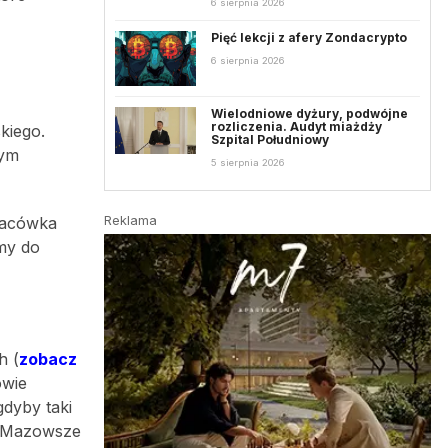
6 sierpnia 2026
Pięć lekcji z afery Zondacrypto
6 sierpnia 2026
Wielodniowe dyżury, podwójne
rozliczenia. Audyt miażdży
kiego.
Szpital Południowy
nym
5 sierpnia 2026
Reklama
Placówka
śmy do
h (
zobacz
owie
gdyby taki
t Mazowsze