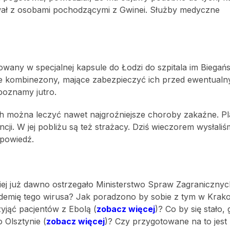
wał z osobami pochodzącymi z Gwinei. Służby medyczne
wany w specjalnej kapsule do Łodzi do szpitala im Biegańs
ne kombinezony, mające zabezpieczyć ich przed ewentual
poznamy jutro.
rych można leczyć nawet najgroźniejsze choroby zakaźne. 
cji. W jej pobliżu są też strażacy. Dziś wieczorem wysłali
dpowiedź.
ej już dawno ostrzegało Ministerstwo Spraw Zagranicznyc
idemię tego wirusa? Jak poradzono by sobie z tym w Krak
zyjąć pacjentów z Ebolą (
zobacz więcej
)? Co by się stało, 
 Olsztynie (
zobacz więcej
)? Czy przygotowane na to jes