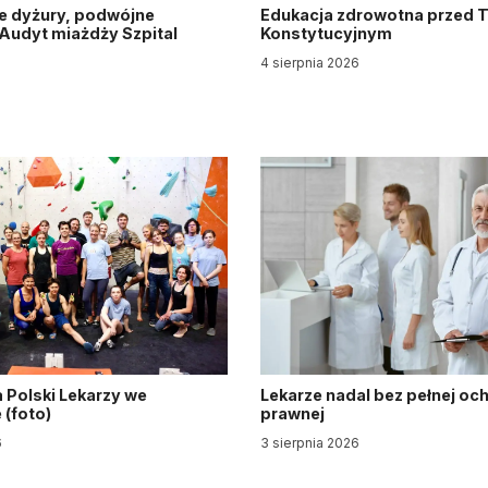
e dyżury, podwójne
Edukacja zdrowotna przed 
. Audyt miażdży Szpital
Konstytucyjnym
y
4 sierpnia 2026
6
 Polski Lekarzy we
Lekarze nadal bez pełnej oc
(foto)
prawnej
6
3 sierpnia 2026