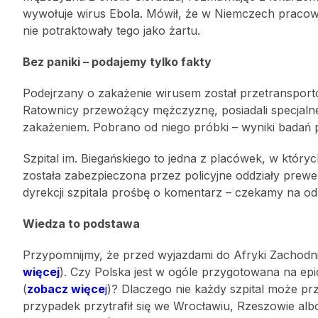
wywołuje wirus Ebola. Mówił, że w Niemczech praco
nie potraktowały tego jako żartu.
Bez paniki – podajemy tylko fakty
Podejrzany o zakażenie wirusem został przetransporto
Ratownicy przewożący mężczyznę, posiadali specjal
zakażeniem. Pobrano od niego próbki – wyniki badań 
Szpital im. Biegańskiego to jedna z placówek, w któ
została zabezpieczona przez policyjne oddziały prewen
dyrekcji szpitala prośbę o komentarz – czekamy na o
Wiedza to podstawa
Przypomnijmy, że przed wyjazdami do Afryki Zachodni
więcej
). Czy Polska jest w ogóle przygotowana na ep
(
zobacz więce
j
)? Dlaczego nie każdy szpital może pr
przypadek przytrafił się we Wrocławiu, Rzeszowie albo