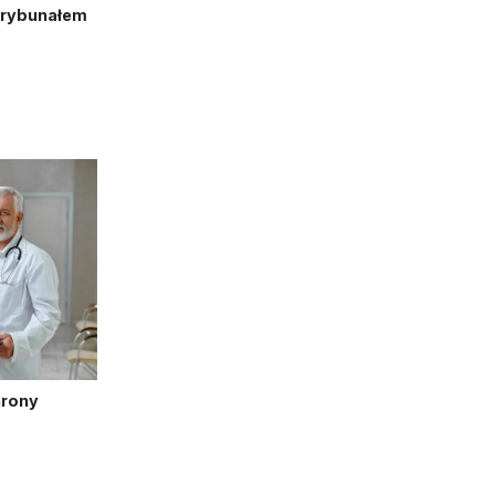
Trybunałem
hrony