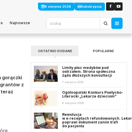
8 sierpnia 2026
Subskrypcja
ra
Najnowsze
OSTATNIO DODANE
POPULARNE
Limity płac medyków pod
ostrzałem. Strona społeczna
żąda dłuższych konsultacji
 gorączki
7 sierpnia 2026
igrantów z
 teraz
Ogólnopolski Konkurs Poetycko-
Literacki „Lekarze dzieciom”
6 sierpnia 2026
Rewolucja
w e‑receptach refundowanych. Leka
poprawi dokument zanim trafi
do pacjenta
tóre