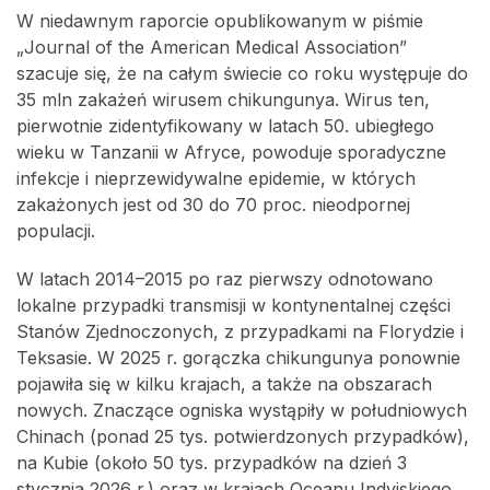
W niedawnym raporcie opublikowanym w piśmie
„Journal of the American Medical Association”
szacuje się, że na całym świecie co roku występuje do
35 mln zakażeń wirusem chikungunya. Wirus ten,
pierwotnie zidentyfikowany w latach 50. ubiegłego
wieku w Tanzanii w Afryce, powoduje sporadyczne
infekcje i nieprzewidywalne epidemie, w których
zakażonych jest od 30 do 70 proc. nieodpornej
populacji.
W latach 2014–2015 po raz pierwszy odnotowano
lokalne przypadki transmisji w kontynentalnej części
Stanów Zjednoczonych, z przypadkami na Florydzie i
Teksasie. W 2025 r. gorączka chikungunya ponownie
pojawiła się w kilku krajach, a także na obszarach
nowych. Znaczące ogniska wystąpiły w południowych
Chinach (ponad 25 tys. potwierdzonych przypadków),
na Kubie (około 50 tys. przypadków na dzień 3
stycznia 2026 r.) oraz w krajach Oceanu Indyjskiego,