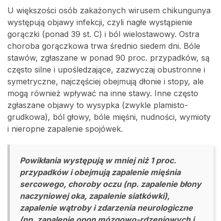
U większości osób zakażonych wirusem chikungunya
występują objawy infekcji, czyli nagłe wystąpienie
gorączki (ponad 39 st. C) i ból wielostawowy. Ostra
choroba gorączkowa trwa średnio siedem dni. Bóle
stawów, zgłaszane w ponad 90 proc. przypadków, są
często silne i upośledzające, zazwyczaj obustronne i
symetryczne, najczęściej obejmują dłonie i stopy, ale
mogą również wpływać na inne stawy. Inne często
zgłaszane objawy to wysypka (zwykle plamisto-
grudkowa), ból głowy, bóle mięśni, nudności, wymioty
i nieropne zapalenie spojówek.
Powikłania występują w mniej niż 1 proc.
przypadków i obejmują zapalenie mięśnia
sercowego, choroby oczu (np. zapalenie błony
naczyniowej oka, zapalenie siatkówki),
zapalenie wątroby i zdarzenia neurologiczne
(np. zapalenie opon mózgowo-rdzeniowych i