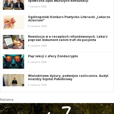
społeczna żąda dłuższych konsultacji
7 sierpnia 2026
Ogólnopolski Konkurs Poetycko-Literacki „Lekarze
dzieciom”
6 sierpnia 2026
Rewolucja w e‑receptach refundowanych. Lekarz
poprawi dokument zanim trafi do pacjenta
6 sierpnia 2026
Pięć lekcji z afery Zondacrypto
6 sierpnia 2026
Wielodniowe dyżury, podwójne rozliczenia. Audyt
miażdży Szpital Południowy
5 sierpnia 2026
Reklama