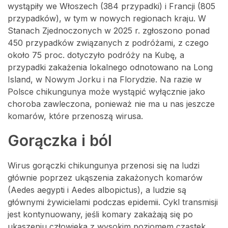
wystąpiły we Włoszech (384 przypadki) i Francji (805
przypadków), w tym w nowych regionach kraju. W
Stanach Zjednoczonych w 2025 r. zgłoszono ponad
450 przypadków związanych z podróżami, z czego
około 75 proc. dotyczyło podróży na Kubę, a
przypadki zakażenia lokalnego odnotowano na Long
Island, w Nowym Jorku i na Florydzie. Na razie w
Polsce chikungunya może wystąpić wyłącznie jako
choroba zawleczona, ponieważ nie ma u nas jeszcze
komarów, które przenoszą wirusa.
Gorączka i ból
Wirus gorączki chikungunya przenosi się na ludzi
głównie poprzez ukąszenia zakażonych komarów
(Aedes aegypti i Aedes albopictus), a ludzie są
głównymi żywicielami podczas epidemii. Cykl transmisji
jest kontynuowany, jeśli komary zakażają się po
ukąszeniu człowieka z wysokim poziomem cząstek