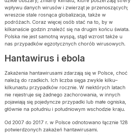
dzikie obszary; zmiany klimatu, które poszerzają strefy
wpływu danych wirusów i zwierząt je przenoszących;
wreszcie stale rosnąca globalizacja, także w
podróżach. Coraz więcej osób stać na to, by w
kilkanaście godzin znaleźć się na drugim końcu świata.
Polska nie jest samotną wyspą, stąd wzrost także u
nas przypadków egzotycznych chorób wirusowych.
Hantawirus i ebola
Zakażenia hantawirusami zdarzają się w Polsce, choć
należą do rzadkich. Ich liczba sięga zwykle kilku–
kilkunastu przypadków rocznie. W niektórych latach
nie rejestruje się żadnego zachorowania, w innych
pojawiają się pojedyncze przypadki lub małe ogniska,
głównie na południu i południowym wschodzie kraju.
Od 2007 do 2017 r. w Polsce odnotowano łącznie 128
potwierdzonych zakażeń hantawirusami.