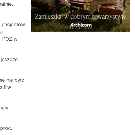
alnie.
a pacjentów
zi
ić POZ w
 jeszcze
e nie było
ili w
ięki
 proc.