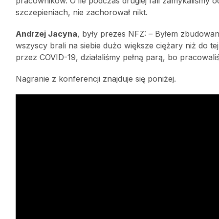
pracowników. O ile podczas drugiej fali zamykaliśmy od
szczepieniach, nie zachorował nikt.
Andrzej Jacyna
, były prezes NFZ: – Byłem zbudowan
wszyscy brali na siebie dużo większe ciężary niż do t
przez COVID-19, działaliśmy pełną parą, bo pracowali
Nagranie z konferencji znajduje się poniżej.