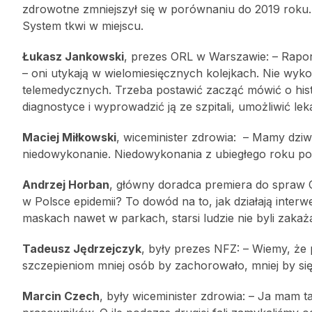
zdrowotne zmniejszył się w porównaniu do 2019 roku. W
System tkwi w miejscu.
Łukasz Jankowski
, prezes ORL w Warszawie: – Raport
– oni utykają w wielomiesięcznych kolejkach. Nie wyk
telemedycznych. Trzeba postawić zacząć mówić o hist
diagnostyce i wyprowadzić ją ze szpitali, umożliwić le
Maciej Miłkowski
, wiceminister zdrowia: – Mamy dziwn
niedowykonanie. Niedowykonania z ubiegłego roku p
Andrzej Horban
, główny doradca premiera do spraw 
w Polsce epidemii? To dowód na to, jak działają interw
maskach nawet w parkach, starsi ludzie nie byli zakaża
Tadeusz Jędrzejczyk
, były prezes NFZ: – Wiemy, że 
szczepieniom mniej osób by zachorowało, mniej by się us
Marcin Czech
, były wiceminister zdrowia: – Ja mam 