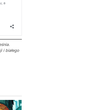
śnia.
 i białego