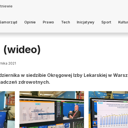
Samorząd
Opinie
Prawo
Tech
Inicjatywy
Sport
Kultu
? (wideo)
rnika 2021
ździernika w siedzibie Okręgowej Izby Lekarskiej w Wars
wiadczeń zdrowotnych.