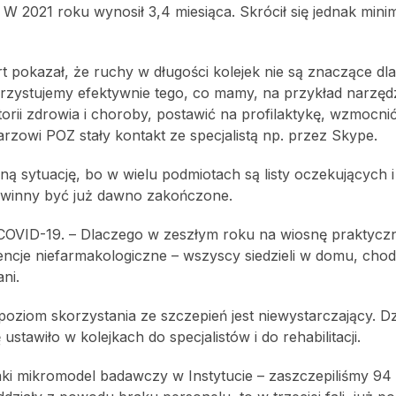
 2021 roku wynosił 3,4 miesiąca. Skrócił się jednak minim
 pokazał, że ruchy w długości kolejek nie są znaczące dl
orzystujemy efektywnie tego, co mamy, na przykład narzęd
orii zdrowia i choroby, postawić na profilaktykę, wzmocn
karzowi POZ stały kontakt ze specjalistą np. przez Skype.
ą sytuację, bo w wielu podmiotach są listy oczekujących i
owinny być już dawno zakończone.
COVID-19. – Dlaczego w zeszłym roku na wiosnę praktyczni
encje niefarmakologiczne – wszyscy siedzieli w domu, chodz
ni.
poziom skorzystania ze szczepień jest niewystarczający. Dz
tawiło w kolejkach do specjalistów i do rehabilitacji.
taki mikromodel badawczy w Instytucie – zaszczepiliśmy 94