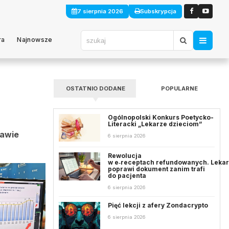
7 sierpnia 2026
Subskrypcja
ra
Najnowsze
OSTATNIO DODANE
POPULARNE
Ogólnopolski Konkurs Poetycko-
Literacki „Lekarze dzieciom”
zawie
6 sierpnia 2026
Rewolucja
w e‑receptach refundowanych. Leka
poprawi dokument zanim trafi
do pacjenta
6 sierpnia 2026
Pięć lekcji z afery Zondacrypto
6 sierpnia 2026