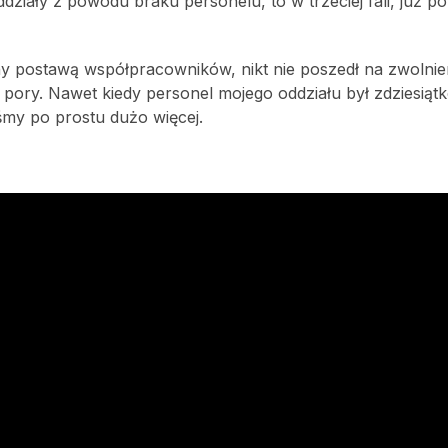
działy z powodu braku personelu, to w trzeciej fali, już po
y postawą współpracowników, nikt nie poszedł na zwolnie
ej pory. Nawet kiedy personel mojego oddziału był zdziesią
śmy po prostu dużo więcej.