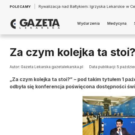
|
Łukasz Jankowski: Politycy w pogoni za króliczkiem
POLECAMY
Wydarzenia
Medycyna
Za czym kolejka ta stoi
Autor: Gazeta Lekarska gazetalekarska.pl
Data publikacji: 5 paździe
„Za czym kolejka ta stoi?” – pod takim tytułem 1 pa
odbyła się konferencja poświęcona dostępności ś