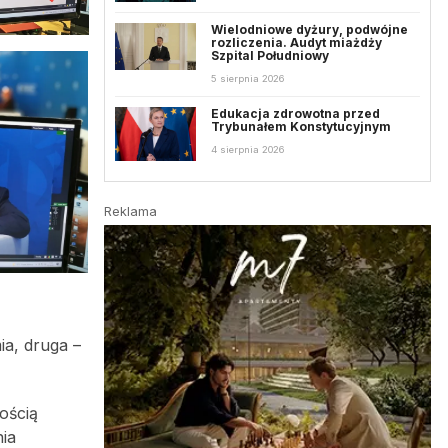
Wielodniowe dyżury, podwójne
rozliczenia. Audyt miażdży
Szpital Południowy
5 sierpnia 2026
Edukacja zdrowotna przed
Trybunałem Konstytucyjnym
4 sierpnia 2026
Reklama
ia, druga –
ością
ia