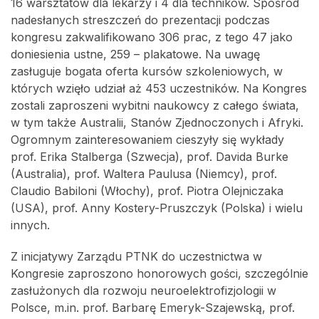
16 warsztatów dla lekarzy i 4 dla techników. Spośród
nadesłanych streszczeń do prezentacji podczas
kongresu zakwalifikowano 306 prac, z tego 47 jako
doniesienia ustne, 259 – plakatowe. Na uwagę
zasługuje bogata oferta kursów szkoleniowych, w
których wzięło udział aż 453 uczestników. Na Kongres
zostali zaproszeni wybitni naukowcy z całego świata,
w tym także Australii, Stanów Zjednoczonych i Afryki.
Ogromnym zainteresowaniem cieszyły się wykłady
prof. Erika Stalberga (Szwecja), prof. Davida Burke
(Australia), prof. Waltera Paulusa (Niemcy), prof.
Claudio Babiloni (Włochy), prof. Piotra Olejniczaka
(USA), prof. Anny Kostery-Pruszczyk (Polska) i wielu
innych.
Z inicjatywy Zarządu PTNK do uczestnictwa w
Kongresie zaproszono honorowych gości, szczególnie
zasłużonych dla rozwoju neuroelektrofizjologii w
Polsce, m.in. prof. Barbarę Emeryk-Szajewską, prof.