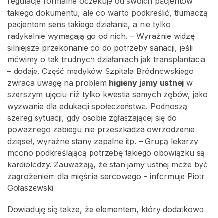
regulacje formalne oczekuje od swoich pacjentów
takiego dokumentu, ale co warto podkreślić, tłumaczą
pacjentom sens takiego działania, a nie tylko
radykalnie wymagają go od nich. – Wyraźnie widzę
silniejsze przekonanie co do potrzeby sanacji, jeśli
mówimy o tak trudnych działaniach jak transplantacja
– dodaje. Część medyków Szpitala Bródnowskiego
zwraca uwagę na problem
higieny jamy ustnej
w
szerszym ujęciu niż tylko kwestia samych zębów, jako
wyzwanie dla edukacji społeczeństwa. Podnoszą
szereg sytuacji, gdy osobie zgłaszającej się do
poważnego zabiegu nie przeszkadza owrzodzenie
dziąseł, wyraźne stany zapalne itp. – Grupą lekarzy
mocno podkreślającą potrzebę takiego obowiązku są
kardiolodzy. Zauważają, że stan jamy ustnej może być
zagrożeniem dla mięśnia sercowego – informuje Piotr
Gołaszewski.
Dowiaduję się także, że elementem, który dodatkowo