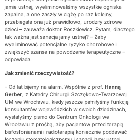
jamie ustnej, wyeliminowaliśmy wszystkie ogniska
zapalne, a one zaszły w ciążę po raz kolejny,
przebiegała ona już prawidłowo, urodziły zdrowe
dzieci – zauważa doktor Roszkiewicz. Pytam, dlaczego
tak ważna jest sanacja jamy ustnej? – Żeby
wyeliminować potencjalne ryzyko chorobowe i
zwiększyć szanse na powodzenie terapeutyczne –
odpowiada.
Jak zmienić rzeczywistość?
– Od lat bijemy na alarm. Wspólnie z prof.
Hanną
Gerber
, z Katedry Chirurgii Szczękowo-Twarzowej
UM we Wrocławiu, kiedy jeszcze pełniłyśmy funkcję
konsultantów wojewódzkich w swoich dziedzinach,
wysłałyśmy pismo do Centrum Onkologii we
Wrocławiu z prośbą, aby pacjentów przed terapią
bisfosfonianami i radioterapią koniecznie poddawać
leczeniu stomatologicznemu i sanacji jamy ustnej.