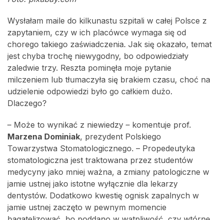
Wysłałam maile do kilkunastu szpitali w całej Polsce z
zapytaniem, czy w ich placówce wymaga się od
chorego takiego zaświadczenia. Jak się okazało, temat
jest chyba trochę niewygodny, bo odpowiedziały
zaledwie trzy. Reszta pominęła moje pytanie
milczeniem lub tłumaczyła się brakiem czasu, choć na
udzielenie odpowiedzi było go całkiem dużo.
Dlaczego?
– Może to wynikać z niewiedzy – komentuje prof.
Marzena Dominiak
, prezydent Polskiego
Towarzystwa Stomatologicznego. – Propedeutyka
stomatologiczna jest traktowana przez studentów
medycyny jako mniej ważna, a zmiany patologiczne w
jamie ustnej jako istotne wyłącznie dla lekarzy
dentystów. Dodatkowo kwestię ognisk zapalnych w
jamie ustnej zaczęto w pewnym momencie
bagatelizować, bo poddano w wątpliwość, czy wtórne