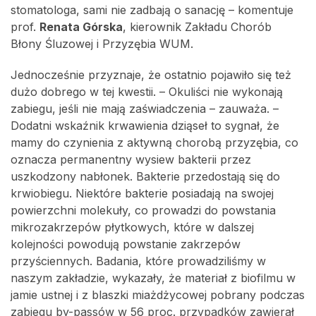
stomatologa, sami nie zadbają o sanację – komentuje
prof.
Renata Górska
, kierownik Zakładu Chorób
Błony Śluzowej i Przyzębia WUM.
Jednocześnie przyznaje, że ostatnio pojawiło się też
dużo dobrego w tej kwestii. – Okuliści nie wykonają
zabiegu, jeśli nie mają zaświadczenia – zauważa. –
Dodatni wskaźnik krwawienia dziąseł to sygnał, że
mamy do czynienia z aktywną chorobą przyzębia, co
oznacza permanentny wysiew bakterii przez
uszkodzony nabłonek. Bakterie przedostają się do
krwiobiegu. Niektóre bakterie posiadają na swojej
powierzchni molekuły, co prowadzi do powstania
mikrozakrzepów płytkowych, które w dalszej
kolejności powodują powstanie zakrzepów
przyściennych. Badania, które prowadziliśmy w
naszym zakładzie, wykazały, że materiał z biofilmu w
jamie ustnej i z blaszki miażdżycowej pobrany podczas
zabiegu by-passów w 56 proc. przypadków zawierał