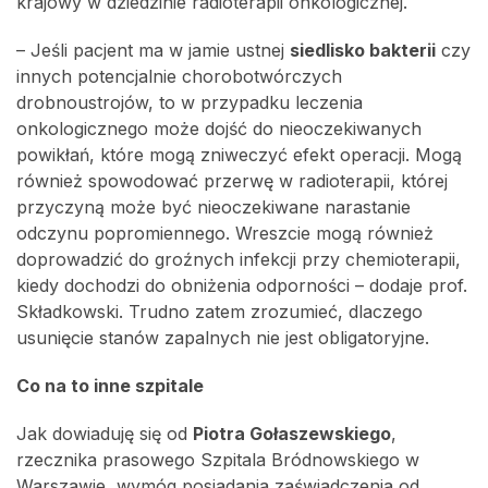
krajowy w dziedzinie radioterapii onkologicznej.
– Jeśli pacjent ma w jamie ustnej
siedlisko bakterii
czy
innych potencjalnie chorobotwórczych
drobnoustrojów, to w przypadku leczenia
onkologicznego może dojść do nieoczekiwanych
powikłań, które mogą zniweczyć efekt operacji. Mogą
również spowodować przerwę w radioterapii, której
przyczyną może być nieoczekiwane narastanie
odczynu popromiennego. Wreszcie mogą również
doprowadzić do groźnych infekcji przy chemioterapii,
kiedy dochodzi do obniżenia odporności – dodaje prof.
Składkowski. Trudno zatem zrozumieć, dlaczego
usunięcie stanów zapalnych nie jest obligatoryjne.
Co na to inne szpitale
Jak dowiaduję się od
Piotra Gołaszewskiego
,
rzecznika prasowego Szpitala Bródnowskiego w
Warszawie, wymóg posiadania zaświadczenia od