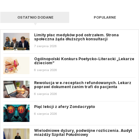
OSTATNIO DODANE
POPULARNE
Limity płac medyków pod ostrzałem. Strona
społeczna żąda dłuższych konsultacji
7 sierpnia 2026
Ogólnopolski Konkurs Poetycko-Literacki „Lekarze
dzieciom”
6 sierpnia 2026
Rewolucja w e‑receptach refundowanych. Lekarz
poprawi dokument zanim trafi do pacjenta
6 sierpnia 2026
Pięć lekcji z afery Zondacrypto
6 sierpnia 2026
Wielodniowe dyżury, podwójne rozliczenia. Audyt
miażdży Szpital Południowy