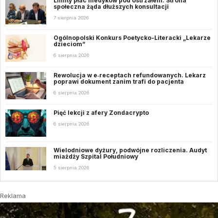
Limity płac medyków pod ostrzałem. Strona
społeczna żąda dłuższych konsultacji
7 sierpnia 2026
Ogólnopolski Konkurs Poetycko-Literacki „Lekarze
dzieciom”
6 sierpnia 2026
Rewolucja w e‑receptach refundowanych. Lekarz
poprawi dokument zanim trafi do pacjenta
6 sierpnia 2026
Pięć lekcji z afery Zondacrypto
6 sierpnia 2026
Wielodniowe dyżury, podwójne rozliczenia. Audyt
miażdży Szpital Południowy
5 sierpnia 2026
Reklama