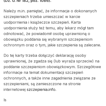
(Dz. U. Nr 182, poz. 1086).
Należy m.in. pamiętać, że informacje o dokonanych
szczepieniach trzeba umieszczać w karcie
uodpornienia i książeczce szczepień. Karta
uodpornienia służy też temu, aby lekarz mógł tam
odnotować, że powiadomił osobę uprawnioną o
obowiązku poddania się wybranym szczepieniom
ochronnym oraz o tym, jakie szczepienia są zalecane.
Do tej karty trzeba dołączyć deklarację osoby
uprawnionej, że zgadza się (lub wyraża sprzeciw) na
poddanie szczepieniom obowiązkowym. Szczegółowe
informacje na temat dokumentacji szczepień
ochronnych, a także inne zagadnienia związane ze
szczepieniami, są zamieszczone na stronie
internetowej
szczepienia.info
.
ls