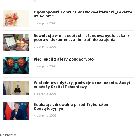
Ogólnopolski Konkurs Poetycko-Literacki „Lekarze
dzieciom”
6 sierpnia 2026
Rewolucja w e‑receptach refundowanych. Lekarz
poprawi dokument zanim trafi do pacjenta
6 sierpnia 2026
Pięć lekcji z afery Zondacrypto
6 sierpnia 2026
Wielodniowe dyżury, podwójne rozliczenia. Audyt
miażdży Szpital Południowy
5 sierpnia 2026
Edukacja zdrowotna przed Trybunałem
Konstytucyjnym
4 sierpnia 2026
Reklama