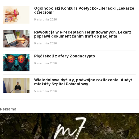
Ogólnopolski Konkurs Poetycko-Literacki „Lekarze
dzieciom”
6 sierpnia 2026
Rewolucja w e‑receptach refundowanych. Lekarz
poprawi dokument zanim trafi do pacjenta
6 sierpnia 2026
Pięć lekcji z afery Zondacrypto
6 sierpnia 2026
Wielodniowe dyżury, podwójne rozliczenia. Audyt
miażdży Szpital Południowy
5 sierpnia 2026
Reklama