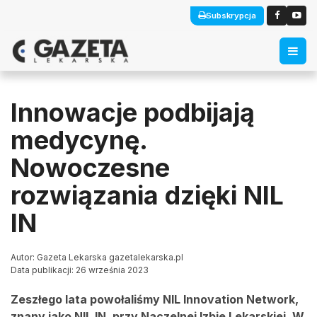
Subskrypcja
Innowacje podbijają
medycynę.
Nowoczesne
rozwiązania dzięki NIL
IN
Autor: Gazeta Lekarska gazetalekarska.pl
Data publikacji: 26 września 2023
Zeszłego lata powołaliśmy NIL Innovation Network,
znany jako NIL IN, przy Naczelnej Izbie Lekarskiej. W