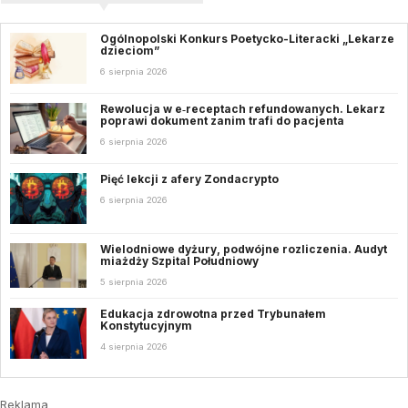
Ogólnopolski Konkurs Poetycko-Literacki „Lekarze
dzieciom”
6 sierpnia 2026
Rewolucja w e‑receptach refundowanych. Lekarz
poprawi dokument zanim trafi do pacjenta
6 sierpnia 2026
Pięć lekcji z afery Zondacrypto
6 sierpnia 2026
Wielodniowe dyżury, podwójne rozliczenia. Audyt
miażdży Szpital Południowy
5 sierpnia 2026
Edukacja zdrowotna przed Trybunałem
Konstytucyjnym
4 sierpnia 2026
Reklama