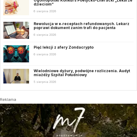
Ogólnopolski Konkurs Poetycko-Literacki „Lekarze
dzieciom”
6 sierpnia 2026
Rewolucja w e‑receptach refundowanych. Lekarz
poprawi dokument zanim trafi do pacjenta
6 sierpnia 2026
Pięć lekcji z afery Zondacrypto
6 sierpnia 2026
Wielodniowe dyżury, podwójne rozliczenia. Audyt
miażdży Szpital Południowy
5 sierpnia 2026
Reklama