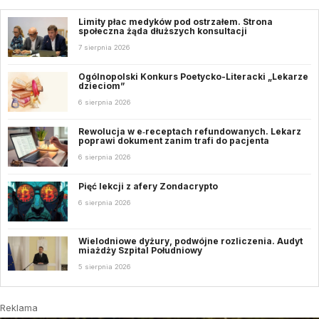
Limity płac medyków pod ostrzałem. Strona
społeczna żąda dłuższych konsultacji
7 sierpnia 2026
Ogólnopolski Konkurs Poetycko-Literacki „Lekarze
dzieciom”
6 sierpnia 2026
Rewolucja w e‑receptach refundowanych. Lekarz
poprawi dokument zanim trafi do pacjenta
6 sierpnia 2026
Pięć lekcji z afery Zondacrypto
6 sierpnia 2026
Wielodniowe dyżury, podwójne rozliczenia. Audyt
miażdży Szpital Południowy
5 sierpnia 2026
Reklama