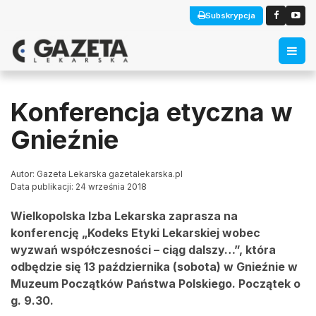
Subskrypcja
Konferencja etyczna w
Gnieźnie
Autor: Gazeta Lekarska gazetalekarska.pl
Data publikacji: 24 września 2018
Wielkopolska Izba Lekarska zaprasza na
konferencję „Kodeks Etyki Lekarskiej wobec
wyzwań współczesności – ciąg dalszy…”, która
odbędzie się 13 października (sobota) w Gnieźnie w
Muzeum Początków Państwa Polskiego. Początek o
g. 9.30.