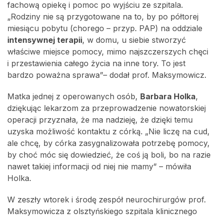
fachową opiekę i pomoc po wyjściu ze szpitala.
„Rodziny nie są przygotowane na to, by po półtorej
miesiącu pobytu (chorego – przyp. PAP) na oddziale
intensywnej terapii
, w domu, u siebie stworzyć
właściwe miejsce pomocy, mimo najszczerszych chęci
i przestawienia całego życia na inne tory. To jest
bardzo poważna sprawa”– dodał prof. Maksymowicz.
Matka jednej z operowanych osób,
Barbara Holka
,
dziękując lekarzom za przeprowadzenie nowatorskiej
operacji przyznała, że ma nadzieję, że dzięki temu
uzyska możliwość kontaktu z córką. „Nie liczę na cud,
ale chcę, by córka zasygnalizowała potrzebę pomocy,
by choć móc się dowiedzieć, że coś ją boli, bo na razie
nawet takiej informacji od niej nie mamy” – mówiła
Holka.
W zeszły wtorek i środę zespół neurochirurgów prof.
Maksymowicza z olsztyńskiego szpitala klinicznego