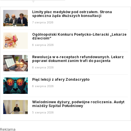
Limity płac medyków pod ostrzałem. Strona
społeczna żąda dłuższych konsultacji
7 sierpnia 2026
Ogólnopolski Konkurs Poetycko-Literacki „Lekarze
dzieciom”
6 sierpnia 2026
Rewolucja w e‑receptach refundowanych. Lekarz
poprawi dokument zanim trafi do pacjenta
6 sierpnia 2026
Pięć lekcji z afery Zondacrypto
6 sierpnia 2026
Wielodniowe dyżury, podwójne rozliczenia. Audyt
miażdży Szpital Południowy
5 sierpnia 2026
Reklama