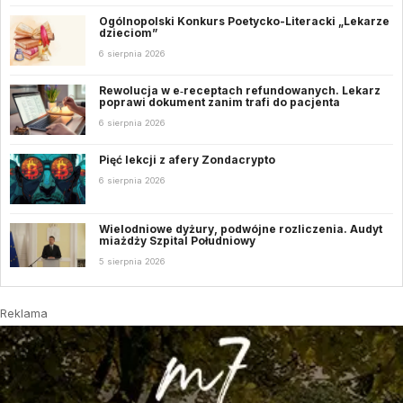
Ogólnopolski Konkurs Poetycko-Literacki „Lekarze
dzieciom”
6 sierpnia 2026
Rewolucja w e‑receptach refundowanych. Lekarz
poprawi dokument zanim trafi do pacjenta
6 sierpnia 2026
Pięć lekcji z afery Zondacrypto
6 sierpnia 2026
Wielodniowe dyżury, podwójne rozliczenia. Audyt
miażdży Szpital Południowy
5 sierpnia 2026
Reklama