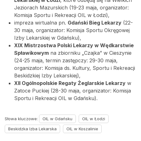
Lekarskiej w Łodzi
, które odbędą się na Wielkich
Jeziorach Mazurskich (19-23 maja, organizator:
Komisja Sportu i Rekreacji OIL w Łodzi),
impreza wirtualna pn.
Gdański Bieg Lekarzy
(22-
30 maja, organizator: Komisja Sportu Okręgowej
Izby Lekarskiej w Gdańsku),
XIX Mistrzostwa Polski Lekarzy w Wędkarstwie
Spławikowym
na zbiorniku „Czajka” w Cieszynie
(24-25 maja, termin zastępczy: 29-30 maja,
organizator: Komisja ds. Kultury, Sportu i Rekreacji
Beskidzkiej Izby Lekarskiej),
XII Ogólnopolskie Regaty Żeglarskie Lekarzy
w
Zatoce Puckiej (28-30 maja, organizator: Komisja
Sportu i Rekreacji OIL w Gdańsku).
Słowa kluczowe:
OIL w Gdańsku
OIL w Łodzi
Beskidzka Izba Lekarska
OIL w Koszalinie