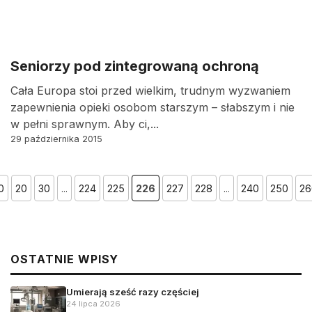
Seniorzy pod zintegrowaną ochroną
Cała Europa stoi przed wielkim, trudnym wyzwaniem
zapewnienia opieki osobom starszym – słabszym i nie
w pełni sprawnym. Aby ci,...
29 października 2015
0
20
30
...
224
225
226
227
228
...
240
250
26
OSTATNIE WPISY
Umierają sześć razy częściej
24 lipca 2026