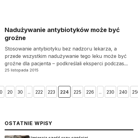
Nadużywanie antybiotyków może być
groźne
Stosowanie antybiotyku bez nadzoru lekarza, a
przede wszystkim nadużywanie tego leku może być
groźne dla pacjenta – podkreślali eksperci podczas...
25 listopada 2015
10
20
30
...
222
223
224
225
226
...
230
240
25
OSTATNIE WPISY
Umierają sześć razy częściej