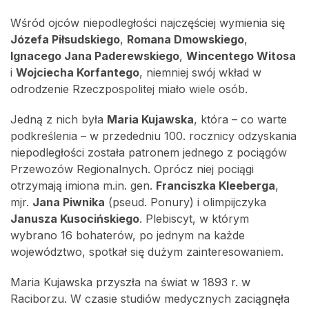
Wśród ojców niepodległości najczęściej wymienia się
Józefa Piłsudskiego
,
Romana Dmowskiego
,
Ignacego Jana Paderewskiego
,
Wincentego Witosa
i
Wojciecha Korfantego
, niemniej swój wkład w
odrodzenie Rzeczpospolitej miało wiele osób.
Jedną z nich była
Maria Kujawska
, która – co warte
podkreślenia – w przededniu 100. rocznicy odzyskania
niepodległości została patronem jednego z pociągów
Przewozów Regionalnych. Oprócz niej pociągi
otrzymają imiona m.in. gen.
Franciszka Kleeberga
,
mjr.
Jana Piwnika
(pseud. Ponury) i olimpijczyka
Janusza Kusocińskiego
. Plebiscyt, w którym
wybrano 16 bohaterów, po jednym na każde
województwo, spotkał się dużym zainteresowaniem.
Maria Kujawska przyszła na świat w 1893 r. w
Raciborzu. W czasie studiów medycznych zaciągnęła