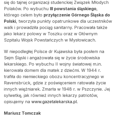
się do tajnej organizacji studenckiej Związek Młodych
Polaków. Po wybuchu
III powstania śląskiego
,
którego celem było
przyłączenie Górnego Śląska do
Polski
, tworzyła punkty opatrunkowe dla uczestników
walk i prowadziła pociąg sanitarny. Pracowała także
jako lekarz polowy w Toszku oraz w Głównym
Szpitalu Wojsk Powstańczych w Mysłowicach.
W niepodległej Polsce dr Kujawska była posłem na
Sejm Śląski i angażowała się w życie środowiska
lekarskiego. Po wybuchu II wojny światowej m.in.
kierowała domem dla matek z dziećmi. W 1944 r.
trafiła do niemieckiego obozu koncentracyjnego w
Ravensbrück, gdzie z poświęceniem ratowała życie
innych więźniarek. Zmarła w 1948 r. w Pszczynie. Jej
sylwetkę, jak również innych lekarzy patriotów,
opisujemy na
www.gazetalekarska.pl
.
Mariusz Tomczak