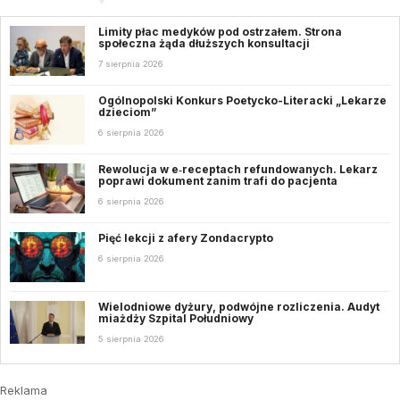
Limity płac medyków pod ostrzałem. Strona
społeczna żąda dłuższych konsultacji
7 sierpnia 2026
Ogólnopolski Konkurs Poetycko-Literacki „Lekarze
dzieciom”
6 sierpnia 2026
Rewolucja w e‑receptach refundowanych. Lekarz
poprawi dokument zanim trafi do pacjenta
6 sierpnia 2026
Pięć lekcji z afery Zondacrypto
6 sierpnia 2026
Wielodniowe dyżury, podwójne rozliczenia. Audyt
miażdży Szpital Południowy
5 sierpnia 2026
Reklama