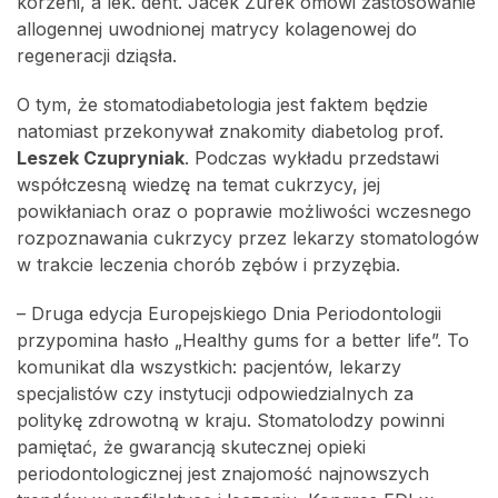
korzeni, a lek. dent. Jacek Żurek omówi zastosowanie
allogennej uwodnionej matrycy kolagenowej do
regeneracji dziąsła.
O tym, że stomatodiabetologia jest faktem będzie
natomiast przekonywał znakomity diabetolog prof.
Leszek Czupryniak
. Podczas wykładu przedstawi
współczesną wiedzę na temat cukrzycy, jej
powikłaniach oraz o poprawie możliwości wczesnego
rozpoznawania cukrzycy przez lekarzy stomatologów
w trakcie leczenia chorób zębów i przyzębia.
– Druga edycja Europejskiego Dnia Periodontologii
przypomina hasło „Healthy gums for a better life”. To
komunikat dla wszystkich: pacjentów, lekarzy
specjalistów czy instytucji odpowiedzialnych za
politykę zdrowotną w kraju. Stomatolodzy powinni
pamiętać, że gwarancją skutecznej opieki
periodontologicznej jest znajomość najnowszych