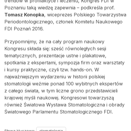
trendów w profilaktyce i leczeniu, Kongres FDI w
Poznaniu taką wiedzę zapewnia – podkreśla prof.
Tomasz Konopka
, wiceprezes Polskiego Towarzystwa
Periodontologicznego, członek Komitetu Naukowego
FDI Poznań 2016.
Przypomnijmy, że na cały program naukowy
Kongresu składa się: sześć równoległych sesji
tematycznych, prezentacje ustne i plakatowe,
spotkania z ekspertami, sympozja firm oraz warsztaty
i kursy praktyczne, czyli tzw. hands-on. W
najważniejszym wydarzeniu w historii polskiej
stomatologii weźmie ponad 100 wybitnych ekspertów
z całego świata, w tym liczne grono przedstawicieli
krajowej myśli naukowej. Kongresowi towarzyszą
również Światowa Wystawa Stomatologiczna i obrady
Światowego Parlamentu Stomatologicznego FDI.
Słowa kluczowe:
stomatologia