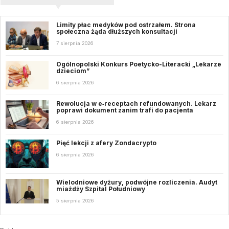
Limity płac medyków pod ostrzałem. Strona
społeczna żąda dłuższych konsultacji
7 sierpnia 2026
Ogólnopolski Konkurs Poetycko-Literacki „Lekarze
dzieciom”
6 sierpnia 2026
Rewolucja w e‑receptach refundowanych. Lekarz
poprawi dokument zanim trafi do pacjenta
6 sierpnia 2026
Pięć lekcji z afery Zondacrypto
6 sierpnia 2026
Wielodniowe dyżury, podwójne rozliczenia. Audyt
miażdży Szpital Południowy
5 sierpnia 2026