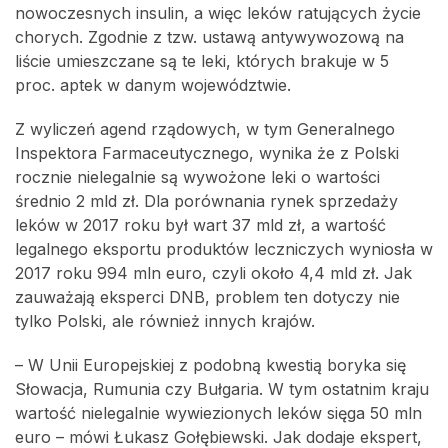
nowoczesnych insulin, a więc leków ratujących życie
chorych. Zgodnie z tzw. ustawą antywywozową na
liście umieszczane są te leki, których brakuje w 5
proc. aptek w danym województwie.
Z wyliczeń agend rządowych, w tym Generalnego
Inspektora Farmaceutycznego, wynika że z Polski
rocznie nielegalnie są wywożone leki o wartości
średnio 2 mld zł. Dla porównania rynek sprzedaży
leków w 2017 roku był wart 37 mld zł, a wartość
legalnego eksportu produktów leczniczych wyniosła w
2017 roku 994 mln euro, czyli około 4,4 mld zł. Jak
zauważają eksperci DNB, problem ten dotyczy nie
tylko Polski, ale również innych krajów.
– W Unii Europejskiej z podobną kwestią boryka się
Słowacja, Rumunia czy Bułgaria. W tym ostatnim kraju
wartość nielegalnie wywiezionych leków sięga 50 mln
euro – mówi Łukasz Gołębiewski. Jak dodaje ekspert,