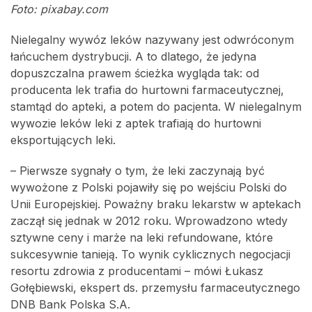
Foto: pixabay.com
Nielegalny wywóz leków nazywany jest odwróconym
łańcuchem dystrybucji. A to dlatego, że jedyna
dopuszczalna prawem ścieżka wygląda tak: od
producenta lek trafia do hurtowni farmaceutycznej,
stamtąd do apteki, a potem do pacjenta. W nielegalnym
wywozie leków leki z aptek trafiają do hurtowni
eksportujących leki.
– Pierwsze sygnały o tym, że leki zaczynają być
wywożone z Polski pojawiły się po wejściu Polski do
Unii Europejskiej. Poważny braku lekarstw w aptekach
zaczął się jednak w 2012 roku. Wprowadzono wtedy
sztywne ceny i marże na leki refundowane, które
sukcesywnie tanieją. To wynik cyklicznych negocjacji
resortu zdrowia z producentami – mówi Łukasz
Gołębiewski, ekspert ds. przemysłu farmaceutycznego
DNB Bank Polska S.A.