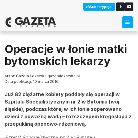
Subskrypcja
Operacje w łonie matki
bytomskich lekarzy
Autor: Gazeta Lekarska gazetalekarska.pl
Data publikacji: 10 marca 2016
Już 82 ciężarne kobiety poddały się operacji w
Szpitalu Specjalistycznym nr 2 w Bytomiu (woj.
śląskie), podczas której w ich łonie zoperowano
dzieci z poważną wadą – rozszczepem kręgosłupa z
przepukliną oponowo-rdzeniową.
Szpital Specjalistyczny nr 2 w Bytomiu