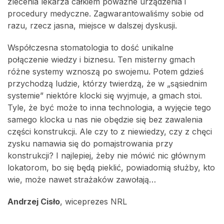
zlecenia lekarza całkiem poważne urządzenia i
procedury medyczne. Zagwarantowaliśmy sobie od
razu, rzecz jasna, miejsce w dalszej dyskusji.
Współczesna stomatologia to dość unikalne
połączenie wiedzy i biznesu. Ten misterny gmach
różne systemy wznoszą po swojemu. Potem gdzieś
przychodzą ludzie, którzy twierdzą, że w „sąsiednim
systemie” niektóre klocki się wyjmuje, a gmach stoi.
Tyle, że być może to inna technologia, a wyjęcie tego
samego klocka u nas nie obędzie się bez zawalenia
części konstrukcji. Ale czy to z niewiedzy, czy z chęci
zysku namawia się do pomajstrowania przy
konstrukcji? I najlepiej, żeby nie mówić nic głównym
lokatorom, bo się będą pieklić, powiadomią służby, kto
wie, może nawet strażaków zawołają…
Andrzej Cisło
, wiceprezes NRL