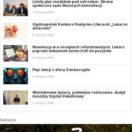
Limity płac medyków pod ostrzałem. Strona
społeczna żąda dłuższych konsultacji
7 sierpnia 2026
Ogólnopolski Konkurs Poetycko-Literacki „Lekarze
dzieciom”
6 sierpnia 2026
Rewolucja w e‑receptach refundowanych. Lekarz
poprawi dokument zanim trafi do pacjenta
6 sierpnia 2026
Pięć lekcji z afery Zondacrypto
6 sierpnia 2026
Wielodniowe dyżury, podwójne rozliczenia. Audyt
miażdży Szpital Południowy
5 sierpnia 2026
Reklama