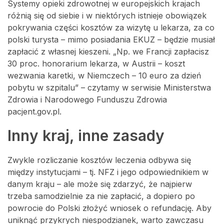
Systemy opieki zdrowotnej w europejskich krajach
różnią się od siebie i w niektórych istnieje obowiązek
pokrywania części kosztów za wizytę u lekarza, za co
polski turysta – mimo posiadania EKUZ – będzie musiał
zapłacić z własnej kieszeni. „Np. we Francji zapłacisz
30 proc. honorarium lekarza, w Austrii – koszt
wezwania karetki, w Niemczech – 10 euro za dzień
pobytu w szpitalu” – czytamy w serwisie Ministerstwa
Zdrowia i Narodowego Funduszu Zdrowia
pacjent.gov.pl.
Inny kraj, inne zasady
Zwykle rozliczanie kosztów leczenia odbywa się
między instytucjami – tj. NFZ i jego odpowiednikiem w
danym kraju – ale może się zdarzyć, że najpierw
trzeba samodzielnie za nie zapłacić, a dopiero po
powrocie do Polski złożyć wniosek o refundację. Aby
uniknąć przykrych niespodzianek, warto zawczasu