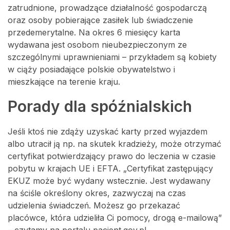
zatrudnione, prowadzące działalność gospodarczą
oraz osoby pobierające zasiłek lub świadczenie
przedemerytalne. Na okres 6 miesięcy karta
wydawana jest osobom nieubezpieczonym ze
szczególnymi uprawnieniami – przykładem są kobiety
w ciąży posiadające polskie obywatelstwo i
mieszkające na terenie kraju.
Porady dla spóźnialskich
Jeśli ktoś nie zdąży uzyskać karty przed wyjazdem
albo utracił ją np. na skutek kradzieży, może otrzymać
certyfikat potwierdzający prawo do leczenia w czasie
pobytu w krajach UE i EFTA. „Certyfikat zastępujący
EKUZ może być wydany wstecznie. Jest wydawany
na ściśle określony okres, zazwyczaj na czas
udzielenia świadczeń. Możesz go przekazać
placówce, która udzieliła Ci pomocy, drogą e-mailową”
– czytamy na portalu pacjent.gov.pl.