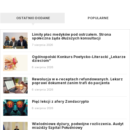
OSTATNIO DODANE
POPULARNE
Limity płac medyków pod ostrzałem. Strona
społeczna żąda dłuższych konsultacji
7 sierpnia 2026
Ogólnopolski Konkurs Poetycko-Literacki „Lekarze
dzieciom”
6 sierpnia 2026
Rewolucja w e‑receptach refundowanych. Lekarz
poprawi dokument zanim trafi do pacjenta
6 sierpnia 2026
Pięć lekcji z afery Zondacrypto
6 sierpnia 2026
Wielodniowe dyżury, podwójne rozliczenia. Audyt
miażdży Szpital Południowy